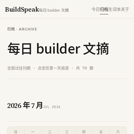
BuildSpeak
今日
归档
生词本
关于
每日 builder 文摘
归档 · ARCHIVE
每日 builder 文摘
全部过往刊期 · 点击任意一天阅读 · 共
70
期
2026
年
7
月
JUL
2026
日
一
二
三
四
五
六