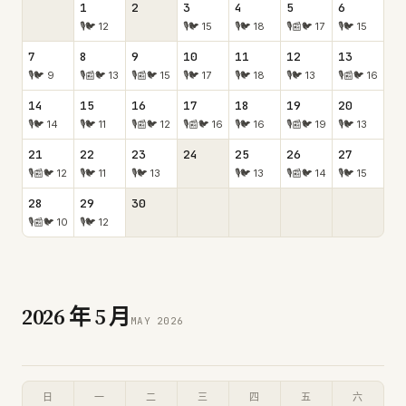
1
2
3
4
5
6
🎙
🐦
12
🎙
🐦
15
🎙
🐦
18
🎙
📰
🐦
17
🎙
🐦
15
7
8
9
10
11
12
13
🎙
🐦
9
🎙
📰
🐦
13
🎙
📰
🐦
15
🎙
🐦
17
🎙
🐦
18
🎙
🐦
13
🎙
📰
🐦
16
14
15
16
17
18
19
20
🎙
🐦
14
🎙
🐦
11
🎙
📰
🐦
12
🎙
📰
🐦
16
🎙
🐦
16
🎙
📰
🐦
19
🎙
🐦
13
21
22
23
24
25
26
27
🎙
📰
🐦
12
🎙
🐦
11
🎙
🐦
13
🎙
🐦
13
🎙
📰
🐦
14
🎙
🐦
15
28
29
30
🎙
📰
🐦
10
🎙
🐦
12
2026
年
5
月
MAY
2026
日
一
二
三
四
五
六