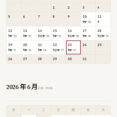
1
2
3
4
5
6
7
8
9
10
11
🎙
🐦
19
🎙
12
13
14
15
16
17
18
🎙
🐦
10
🎙
🐦
15
🎙
📰
🐦
16
🎙
🐦
15
🎙
📰
🐦
18
🎙
🐦
18
🎙
📰
🐦
13
19
20
21
22
23
24
25
🎙
🐦
11
🎙
🐦
15
🎙
🐦
14
🎙
📰
🐦
17
🎙
🐦
17
26
27
28
29
30
31
2026
年
6
月
JUN
2026
日
一
二
三
四
五
六