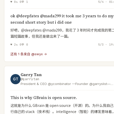
♥
0
↻
0
💬
1
5/4 · 01
ok @deepfates @mada299 it took me 3 years to do my
second short story but i did one
好吧，@deepfates @mada299，我花了 3 年时间才完成我的第
篇短篇故事，但我还是做出来了一篇。
♥
2
↻
0
💬
0
5/3 · 19
还有 1 条来自 @swyx →
Garry Tan
GT
@
garrytan
President & CEO @ycombinator —Founder @garryslist—
Creator of GStack & GBrain—designer/engineer who help
founders—SF Dem accelerating the boom loop
This is why GBrain is open source.
这就是为什么 GBrain 是 open source（开源）的。为什么我自
行自己的 stack（技术栈）。intelligence（智能）的爆发意味着