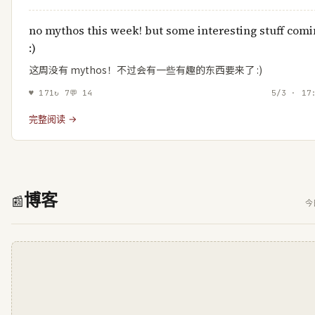
edge of AI
no mythos this week! but some interesting stuff com
:)
这周没有 mythos！不过会有一些有趣的东西要来了 :)
♥
171
↻
7
💬
14
5/3 · 17
完整阅读 →
博客
📰
今