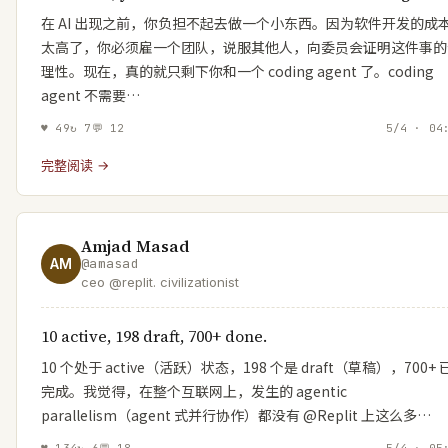
在 AI 出现之前，你负担不起去做一个小东西。因为软件开发的成
太高了，你必须雇一个团队，说服其他人，向委员会证明这件事的
理性。现在，真的就只剩下你和一个 coding agent 了。coding
agent 不需要…
♥
49
↻
7
💬
12
5/4 · 04
完整阅读 →
Amjad Masad
AM
@
amasad
ceo @replit. civilizationist
10 active, 198 draft, 700+ done.
10 个处于 active（活跃）状态，198 个是 draft（草稿），700+ 
完成。我觉得，在整个互联网上，发生的 agentic
parallelism（agent 式并行协作）都没有 @Replit 上这么多…
♥
134
↻
6
💬
18
5/4 · 05