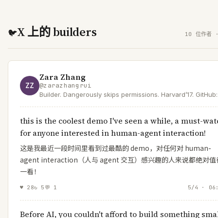
X 上的 builders
🐦
10 位作者 ·
Zara Zhang
ZZ
@
zarazhangrui
Builder. Dangerously skips permissions. Harvard’17. GitHub:
https://t.co/KCuEajezlL YouTube: https://t.co/8xzbGWtf6w
this is the coolest demo I've seen a while, a must-wat
for anyone interested in human-agent interaction!
这是我最近一段时间里看到过最酷的 demo，对任何对 human-
agent interaction（人与 agent 交互）感兴趣的人来说都绝对
一看！
♥
28
↻
5
💬
1
5/4 · 06
Before AI, you couldn't afford to build something smal