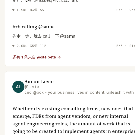
♥
1.5K
↻
83
💬
65
5/3 · 23
brb calling @sama
先走一步，我去 call 一下 @sama
♥
2.0K
↻
35
💬
112
5/3 · 21
还有 1 条来自 @steipete →
Aaron Levie
AL
@
levie
ceo @box - your business lives in content. unleash it with 
Whether it’s existing consulting firms, new ones that
emerge, FDEs from agent vendors, or new internal
agent engineering roles, the amount of work that is
going to be created to implement agents in enterpris