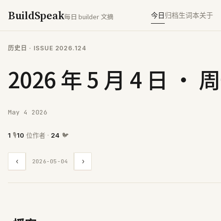
BuildSpeak
今日
归档
生词本
关于
每日 builder 文摘
历史日
· ISSUE
2026.124
2026 年 5 月 4 日 · 
May 4 2026
1
🎙
10
位作者 ·
24
🐦
‹
›
2026-05-04