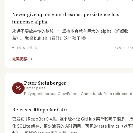
hire @meter, @opendoor, @atlassian & others. love
@shimoleejhaveri + 👦👧
Never give up on your dreams.. persistence has
immense alpha.
永远不要放弃你的梦想……坚持本身就有巨大的 alpha（超额收
益）。我很 bullish（看好）这个孩子 🫡
♥
181
↻
0
💬
3
5/4 · 00
完整阅读 →
Peter Steinberger
PS
@
steipete
Polyagentmorous ClawFather. Came back from retirement 
mess with AI and help a lobster take over the world.
Released 🚦RepoBar 0.4.0.
已发布 🚦RepoBar 0.4.0。这个版本让 GitHub 菜单聪明了很多：
化 SQLite 缓存、更少浪费的 API 调用、可见的 rate limits（速
制）、更好的 Issues/PR 加载、arc…