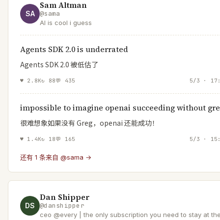
Sam Altman
SA
@
sama
AI is cool i guess
Agents SDK 2.0 is underrated
Agents SDK 2.0 被低估了
♥
2.8K
↻
88
💬
435
5/3 · 17
impossible to imagine openai succeeding without gre
很难想象如果没有 Greg，openai 还能成功！
♥
1.4K
↻
18
💬
165
5/3 · 15
还有 1 条来自 @sama →
Dan Shipper
DS
@
danshipper
ceo @every | the only subscription you need to stay at th