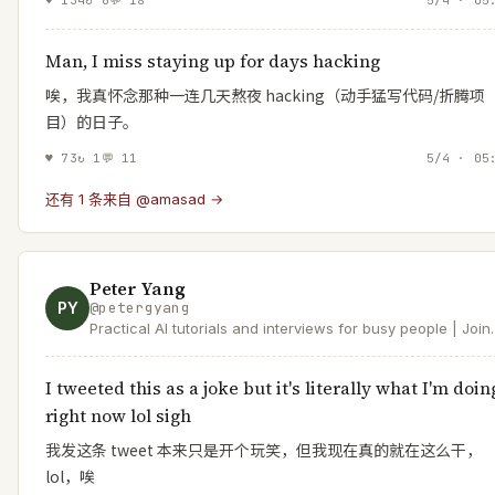
Man, I miss staying up for days hacking
唉，我真怀念那种一连几天熬夜 hacking（动手猛写代码/折腾项
目）的日子。
♥
73
↻
1
💬
11
5/4 · 05
还有 1 条来自 @amasad →
Peter Yang
PY
@
petergyang
Practical AI tutorials and interviews for busy people | Join
140K+ readers at https://t.co/XYKTmGVH14 | Product at
Roblox
I tweeted this as a joke but it's literally what I'm doin
right now lol sigh
我发这条 tweet 本来只是开个玩笑，但我现在真的就在这么干，
lol，唉