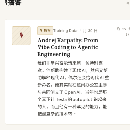
播客
🎙
今
约
29
Training Data
·
4 月 30 日
🎙
播客
🎙
6
K
Andrej Karpathy: From
Vibe Coding to Agentic
Engineering
我们非常兴奋能请来第一位特别嘉
宾。他帮助构建了现代 AI，然后又帮
助解释现代 AI，偶尔还会给现代 AI 重
新命名。他其实就在这间办公室里参
与共同创立了 Open AI，当年也是那
个真正让 Tesla 的 autopilot 跑起来
的人，而且他有一种罕见的能力，能
把最复杂的技术转…