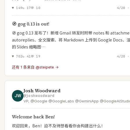
♥
149
↻
17
💬
10
4/20 ·
🧭 gog 0.13 is out!
🧭 gog 0.13 发布了！新增 Gmail 转发时附带 notes 和 attachme
autoreplies、全文搜索、将 Markdown 上传到 Google Docs
的 Slides 缩略图…
♥
702
↻
41
💬
19
4/20 ·
还有 1 条来自 @steipete →
Josh Woodward
JW
@
joshwoodward
VP, @Google @GoogleLabs @GeminiApp @GoogleAIStudi
Welcome back Ben!
欢迎回来，Ben！迫不及待想看看你会构建出什么！