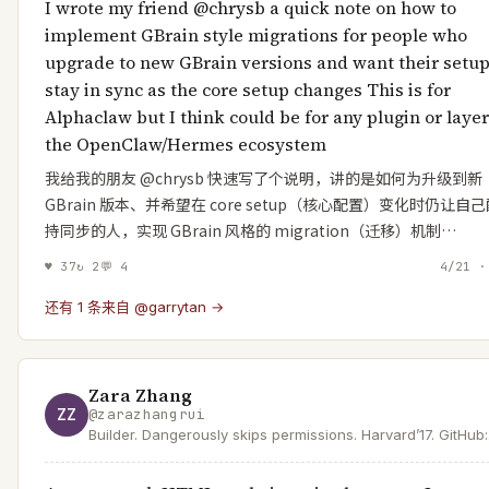
I wrote my friend @chrysb a quick note on how to
implement GBrain style migrations for people who
upgrade to new GBrain versions and want their setup
stay in sync as the core setup changes This is for
Alphaclaw but I think could be for any plugin or layer
the OpenClaw/Hermes ecosystem
我给我的朋友 @chrysb 快速写了个说明，讲的是如何为升级到新
GBrain 版本、并希望在 core setup（核心配置）变化时仍让自
持同步的人，实现 GBrain 风格的 migration（迁移）机制…
♥
37
↻
2
💬
4
4/21 ·
还有 1 条来自 @garrytan →
Zara Zhang
ZZ
@
zarazhangrui
Builder. Dangerously skips permissions. Harvard’17. GitHub:
https://t.co/KCuEajezlL YouTube: https://t.co/8xzbGWtf6w