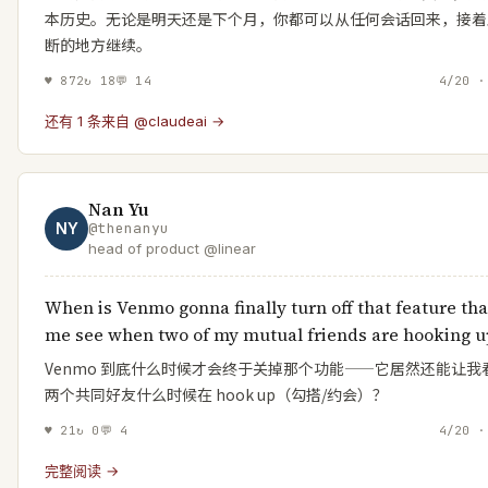
本历史。无论是明天还是下个月，你都可以从任何会话回来，接着
断的地方继续。
♥
872
↻
18
💬
14
4/20 ·
还有 1 条来自 @claudeai →
Nan Yu
NY
@
thenanyu
head of product @linear
When is Venmo gonna finally turn off that feature tha
me see when two of my mutual friends are hooking u
Venmo 到底什么时候才会终于关掉那个功能——它居然还能让我
两个共同好友什么时候在 hook up（勾搭/约会）？
♥
21
↻
0
💬
4
4/20 ·
完整阅读 →