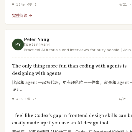
♥
134
↻
4
💬
6
4/21 ·
完整阅读 →
Peter Yang
PY
@
petergyang
Practical AI tutorials and interviews for busy people | Joi
readers at https://t.co/XYKTmGVH14 | Product at Roblox
The only thing more fun than coding with agents is
designing with agents
比起和 agent 一起写代码，更有趣的唯一一件事，就是和 agent
设计。
♥
40
↻
1
💬
23
4/21 ·
I feel like Codex's gap in frontend design skills can b
easily made up if you use an AI design tool.
我觉得，如果你使用 AI 设计工具，Codex 在 frontend 设计能力