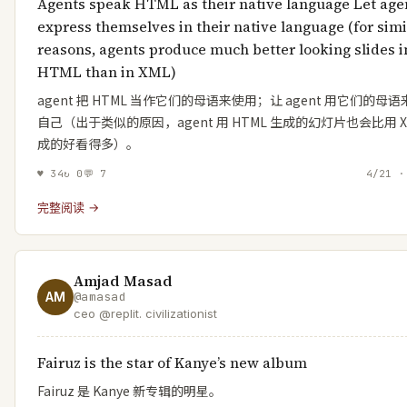
Agents speak HTML as their native language Let age
express themselves in their native language (for simi
reasons, agents produce much better looking slides i
HTML than in XML)
agent 把 HTML 当作它们的母语来使用；让 agent 用它们的母
自己（出于类似的原因，agent 用 HTML 生成的幻灯片也会比用 X
成的好看得多）。
♥
34
↻
0
💬
7
4/21 ·
完整阅读 →
Amjad Masad
AM
@
amasad
ceo @replit. civilizationist
Fairuz is the star of Kanye’s new album
Fairuz 是 Kanye 新专辑的明星。