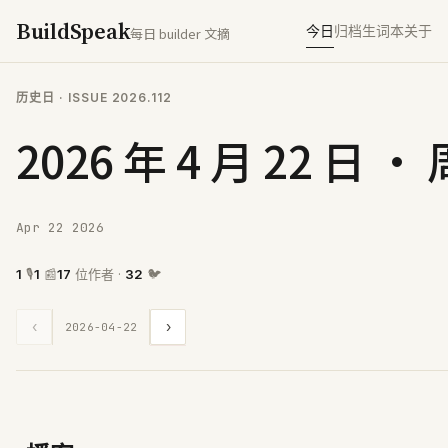
BuildSpeak
今日
归档
生词本
关于
每日 builder 文摘
历史日
· ISSUE
2026.112
2026 年 4 月 22 日 ·
Apr 22 2026
1
🎙
1
📰
17
位作者 ·
32
🐦
›
‹
2026-04-22