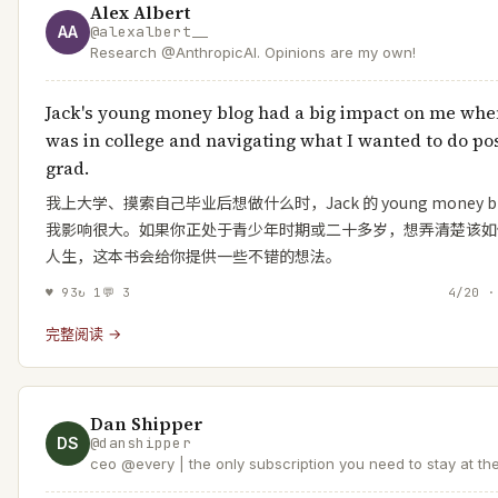
Alex Albert
AA
@
alexalbert__
Research @AnthropicAI. Opinions are my own!
Jack's young money blog had a big impact on me whe
was in college and navigating what I wanted to do po
grad.
我上大学、摸索自己毕业后想做什么时，Jack 的 young money bl
我影响很大。如果你正处于青少年时期或二十多岁，想弄清楚该如
人生，这本书会给你提供一些不错的想法。
♥
93
↻
1
💬
3
4/20 ·
完整阅读 →
Dan Shipper
DS
@
danshipper
ceo @every | the only subscription you need to stay at th
of AI