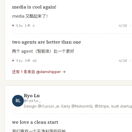
media is cool again!
media 又酷起来了！
♥
52
↻
1
💬
4
4/20 ·
two agents are better than one
两个 agent（智能体）比一个更好
♥
91
↻
3
💬
40
4/20 ·
还有 1 条来自 @danshipper →
Ryo Lu
RL
@
ryolu_
Design @Cursor_ai. Early @NotionHQ, @Stripe, built startup
make a world where anyone can make software. Aspiring
idol.
we love a clean start
我们喜欢一个干净利落的开始