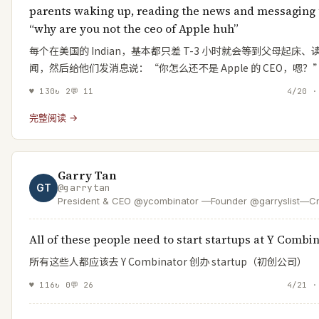
parents waking up, reading the news and messaging
“why are you not the ceo of Apple huh”
每个在美国的 Indian，基本都只差 T-3 小时就会等到父母起床、
闻，然后给他们发消息说：“你怎么还不是 Apple 的 CEO，嗯？
♥
130
↻
2
💬
11
4/20 ·
完整阅读 →
Garry Tan
GT
@
garrytan
President & CEO @ycombinator —Founder @garryslist—Cr
of GStack & GBrain—designer/engineer who helps found
Dem accelerating the boom loop
All of these people need to start startups at Y Combi
所有这些人都应该去 Y Combinator 创办 startup（初创公司）
♥
116
↻
0
💬
26
4/21 ·