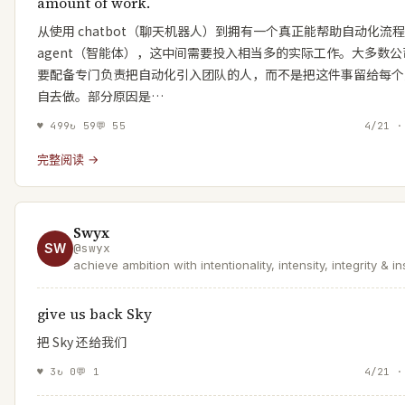
amount of work.
从使用 chatbot（聊天机器人）到拥有一个真正能帮助自动化流
agent（智能体），这中间需要投入相当多的实际工作。大多数公
要配备专门负责把自动化引入团队的人，而不是把这件事留给每个
自去做。部分原因是…
♥
499
↻
59
💬
55
4/21 ·
完整阅读 →
Swyx
SW
@
swyx
achieve ambition with intentionality, intensity, integrity & in
give us back Sky
把 Sky 还给我们
♥
3
↻
0
💬
1
4/21 ·