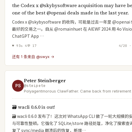
the Codex x @skybysoftware acquisition may have b
one of the best @openai deals made in the last year.
Codex x @skybysoftware 的收购，可能是过去一年里 @opena
最好的交易之一。自从 @romainhuet 在 AIEWF 2024 用 4o Visi
ChatGPT App …
♥
93
↻
4
💬
17
4/20 ·
还有 1 条来自 @swyx →
Peter Steinberger
PS
@
steipete
Polyagentmorous ClawFather. Came back from retirement 
mess with AI and help a lobster take over the world.
🗃️ wacli 0.6.0 is out!
🗃️ wacli 0.6.0 发布了！这次对 WhatsApp CLI 做了一轮大规模
与可靠性整顿。它强化了 SQLite/store 路径处理，净化了搜索
复了 sync/media 崩溃后的恢复，新增…