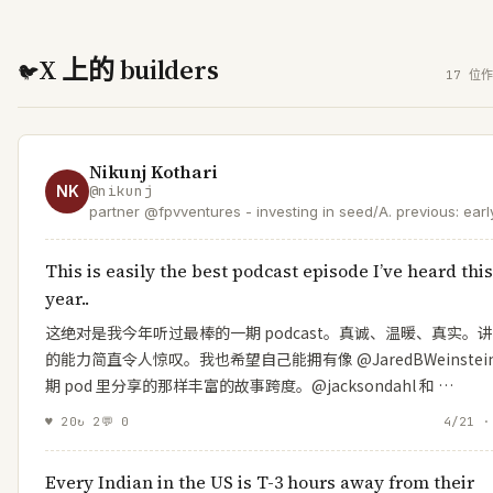
X 上的 builders
🐦
17 位作
Nikunj Kothari
NK
@
nikunj
partner @fpvventures - investing in seed/A. previous: earl
@meter, @opendoor, @atlassian & others. love
@shimoleejhaveri + 👦👧
This is easily the best podcast episode I’ve heard this
year..
这绝对是我今年听过最棒的一期 podcast。真诚、温暖、真实。
的能力简直令人惊叹。我也希望自己能拥有像 @JaredBWeinstei
期 pod 里分享的那样丰富的故事跨度。@jacksondahl 和 …
♥
20
↻
2
💬
0
4/21 ·
Every Indian in the US is T-3 hours away from their