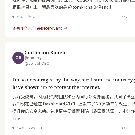
距很容易补上。我最喜欢的是 @tomkrcha 的 Pencil。
♥
41
↻
0
💬
6
4/21 ·
还有 1 条来自 @petergyang →
Guillermo Rauch
GR
@
rauchg
@vercel CEO
I’m so encouraged by the way our team and industry
have shown up to protect the internet.
我深受鼓舞，因为我们的团队和业内同行都挺身而出，共同保护互
我们现在已经在 Dashboard 和 CLI 上发布了 20 多项产品改进，
提升你的安全态势。包括更容易设置 MFA（多因素认证）、审计
Env…
♥
647
↻
33
💬
50
4/21 ·