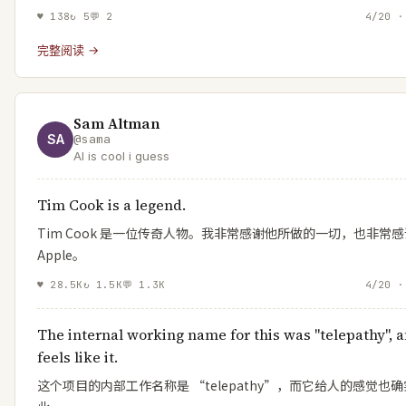
♥
138
↻
5
💬
2
4/20 ·
完整阅读 →
Sam Altman
SA
@
sama
AI is cool i guess
Tim Cook is a legend.
Tim Cook 是一位传奇人物。我非常感谢他所做的一切，也非常感
Apple。
♥
28.5K
↻
1.5K
💬
1.3K
4/20 ·
The internal working name for this was "telepathy", a
feels like it.
这个项目的内部工作名称是 “telepathy”，而它给人的感觉也