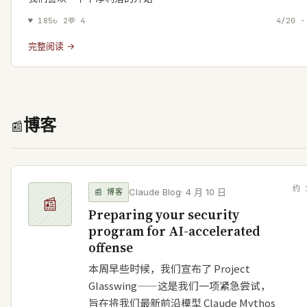
♥
185
↻
2
💬
4
4/20 ·
完整阅读 →
博客
📰
约
Claude Blog
·
4 月 10 日
📰
博客
📰
Preparing your security
program for AI-accelerated
offense
本周早些时候，我们宣布了 Project
Glasswing——这是我们一项紧急尝试，
旨在将我们最新前沿模型 Claude Mythos