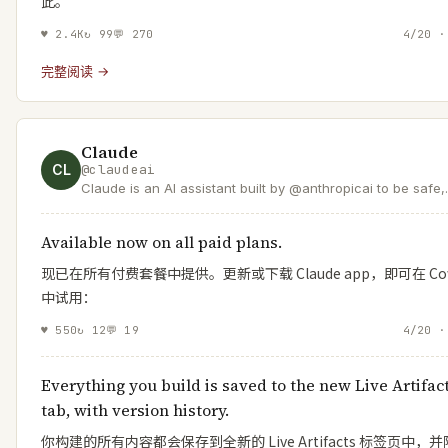
此。
♥
2.4K
↻
99
💬
270
4/20 ·
完整阅读 →
Claude
CL
@
claudeai
Claude is an AI assistant built by @anthropicai to be safe,
accurate, and secure. Talk to Claude on
https://t.co/ZhTwG8d1e5 or download the app.
Available now on all paid plans.
现已在所有付费套餐中提供。更新或下载 Claude app，即可在 Cow
中试用：
♥
550
↻
12
💬
19
4/20 ·
Everything you build is saved to the new Live Artifac
tab, with version history.
你构建的所有内容都会保存到全新的 Live Artifacts 标签页中，