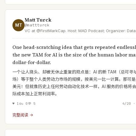
Matt Turck
MT
@
mattturck
VC at @FirstMarkCap. Host: MAD Podcast; Organizer: Data
Driven NYC, Author: MAD Landscape.
One head-scratching idea that gets repeated endlessl
the new TAM for AI is the size of the human labor ma
dollar-for-dollar.
一个让人挠头、却被无休止重复的观点是：AI 的新 TAM（总可寻
场）等于整个人类劳动力市场的规模，按美元一比一计算。那可是
美元！但就像历史上任何劳动自动化技术一样，AI 服务的价格将
际成本加上正常利润率。
♥
16
↻
0
💬
5
4/20 ·
完整阅读 →