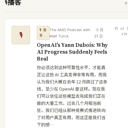
播客
🎙
今
约
62
The MAD Podcast with
·
5 月
🎙
播
🎙
12
K
客
Matt Turck
21 日
OpenAI's Yann Dubois: Why
AI Progress Suddenly Feels
Real
你必须达到这种可靠性水平，才能真
正让这些 AI 工具变得非常有用，而我
认为我们大概在去年 12 月跨过了这条
线，至少在 OpenAI 是这样。现在我
们可以信任这些模型去完成我们正在
做的大量工作。过去几个月相当疯
狂。我们已经从那种竞赛式推进转向
了对用户真正有用，而这正是我们当
下的感…