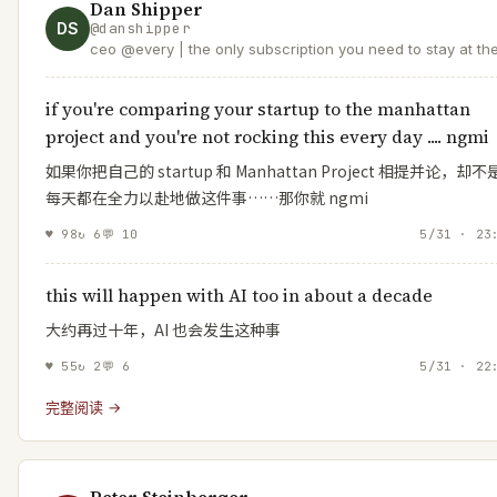
Dan Shipper
DS
@
danshipper
ceo @every | the only subscription you need to stay at th
edge of AI
if you're comparing your startup to the manhattan
project and you're not rocking this every day .... ngmi
如果你把自己的 startup 和 Manhattan Project 相提并论，却不
每天都在全力以赴地做这件事……那你就 ngmi
♥
98
↻
6
💬
10
5/31 · 23
this will happen with AI too in about a decade
大约再过十年，AI 也会发生这种事
♥
55
↻
2
💬
6
5/31 · 22
完整阅读 →
Peter Steinberger