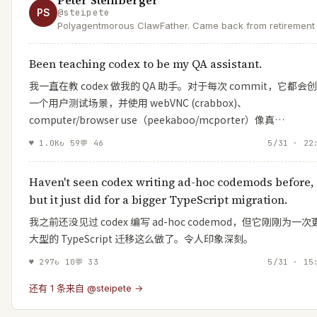
PS
@
steipete
Polyagentmorous ClawFather. Came back from retirement 
mess with AI and help a lobster take over the world.
Been teaching codex to be my QA assistant.
我一直在教 codex 做我的 QA 助手。对于每次 commit，它都会
一个用户测试场景，并使用 webVNC (crabbox)、
computer/browser use（peekaboo/mcporter）像真…
♥
1.0K
↻
59
💬
46
5/31 · 22
Haven't seen codex writing ad-hoc codemods before,
but it just did for a bigger TypeScript migration.
我之前还没见过 codex 编写 ad-hoc codemod，但它刚刚为一次
大型的 TypeScript 迁移这么做了。令人印象深刻。
♥
297
↻
10
💬
33
5/31 · 15
还有 1 条来自 @steipete →