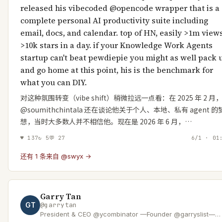
released his vibecoded @opencode wrapper that is a
complete personal AI productivity suite including
email, docs, and calendar. top of HN, easily >1m views
>10k stars in a day. if your Knowledge Work Agents
startup can't beat pewdiepie you might as well pack 
and go home at this point, his is the benchmark for
what you can DIY.
对这种氛围转变（vibe shift）稍微拉远一点看：在 2025 年 2 月
@soumithchintala 还在谈论他关于个人、本地、私有 agent 的
想，当时大多数人并不相信他。现在是 2026 年 6 月，…
♥
137
↻
5
💬
27
6/1 · 01
还有 1 条来自 @swyx →
Garry Tan
GT
@
garrytan
President & CEO @ycombinator —Founder @garryslist—