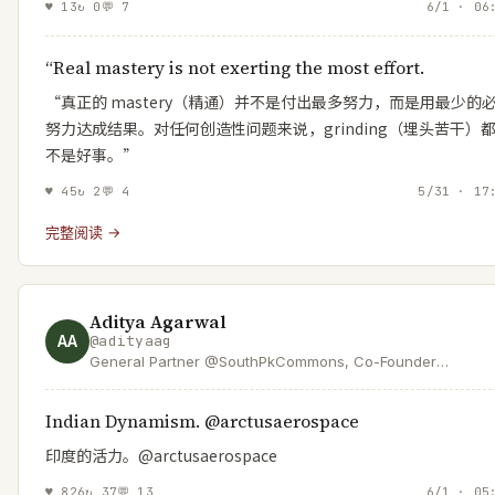
♥
13
↻
0
💬
7
6/1 · 06
“Real mastery is not exerting the most effort.
“真正的 mastery（精通）并不是付出最多努力，而是用最少的
努力达成结果。对任何创造性问题来说，grinding（埋头苦干）
不是好事。”
♥
45
↻
2
💬
4
5/31 · 17
完整阅读 →
Aditya Agarwal
AA
@
adityaag
General Partner @SouthPkCommons, Co-Founder
@Bevel_Health | Ex: Early Eng @facebook, CTO @Dropbox
Board @Flipkart | Optimist, Builder, Dad
Indian Dynamism. @arctusaerospace
印度的活力。@arctusaerospace
♥
826
↻
37
💬
13
6/1 · 05