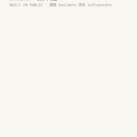
BUILT IN PUBLIC · 跟随 builders 而非 influencers