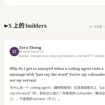
X 上的 builders
🐦
12 位作者 ·
Zara Zhang
ZZ
@
zarazhangrui
Builder. Dangerously skips permissions. Harvard’17. GitHub:
https://t.co/KCuEajezlL YouTube: https://t.co/8xzbGWtf6w
Why do I get so annoyed when a coding agent ends a
message with "just say the word" You're my cofounder
not my servant
为什么当一个 coding agent（编程智能体）在消息结尾写上“jus
say the word”时，我会这么恼火？你是我的 cofounder（联合
人），不是我的 servant（仆人）。