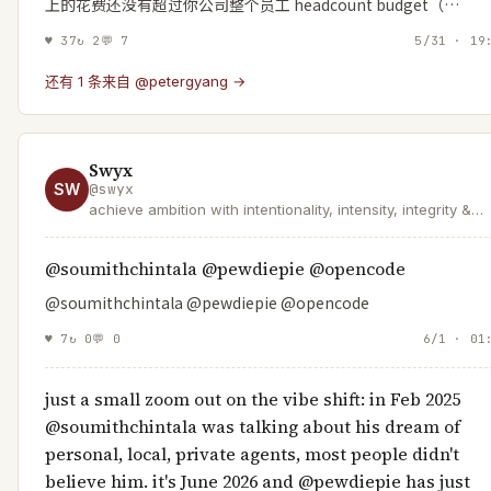
上的花费还没有超过你公司整个员工 headcount budget（…
♥
37
↻
2
💬
7
5/31 · 19
还有 1 条来自 @petergyang →
Swyx
SW
@
swyx
achieve ambition with intentionality, intensity, integrity &
insanity.
@soumithchintala @pewdiepie @opencode
@soumithchintala @pewdiepie @opencode
♥
7
↻
0
💬
0
6/1 · 01
just a small zoom out on the vibe shift: in Feb 2025
@soumithchintala was talking about his dream of
personal, local, private agents, most people didn't
believe him. it's June 2026 and @pewdiepie has just