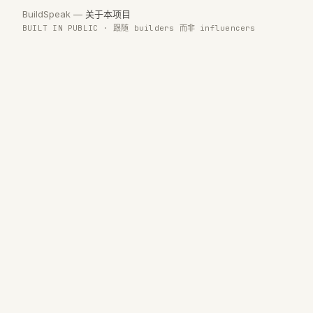
BuildSpeak —
关于本项目
BUILT IN PUBLIC · 跟随 builders 而非 influencers