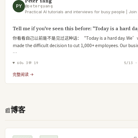
Peter Yang
PY
@
petergyang
Practical AI tutorials and interviews for busy people | Joi
readers at https://t.co/XYKTmGVH14 | Product at Roblox
Tell me if you've seen this before: "Today is a hard da
你看看自己以前是不是见过这种话：“Today is a hard day. We’
made the difficult decision to cut 1,000+ employees. Our bus
…
♥
60
↻
3
💬
19
5/13 ·
完整阅读 →
博客
📰