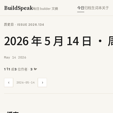
BuildSpeak
今日
归档
生词本
关于
每日 builder 文摘
历史日
· ISSUE
2026.134
2026 年 5 月 14 日 ·
May 14 2026
1
🎙
1
📰
3
位作者 ·
3
🐦
‹
›
2026-05-14