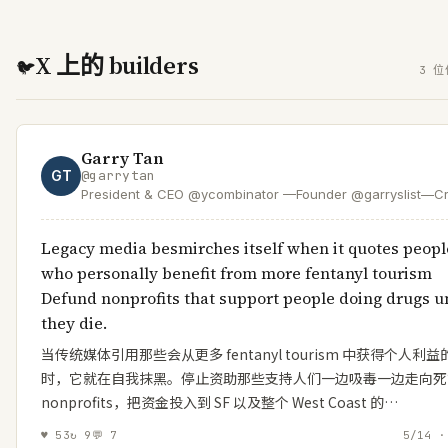
X 上的 builders
🐦
3 位
Garry Tan
GT
@
garrytan
President & CEO @ycombinator —Founder @garryslist—Cr
of GStack & GBrain—designer/engineer who helps found
Dem accelerating the boom loop
Legacy media besmirches itself when it quotes peopl
who personally benefit from more fentanyl tourism
Defund nonprofits that support people doing drugs un
they die.
当传统媒体引用那些会从更多 fentanyl tourism 中获得个人利益
时，它就在自我抹黑。停止资助那些支持人们一边吸毒一边走向死
nonprofits，把资金投入到 SF 以及整个 West Coast 的…
♥
53
↻
9
💬
7
5/14 ·