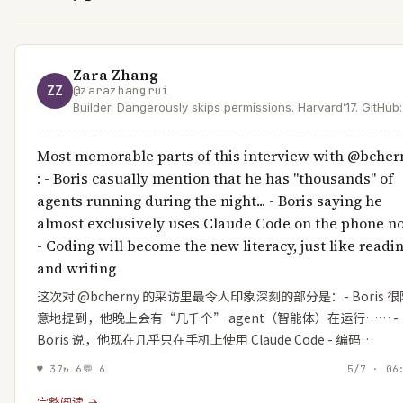
Zara Zhang
ZZ
@
zarazhangrui
Builder. Dangerously skips permissions. Harvard’17. GitHub:
https://t.co/KCuEajezlL YouTube: https://t.co/8xzbGWtf6w
Most memorable parts of this interview with @bcher
: - Boris casually mention that he has "thousands" of
agents running during the night... - Boris saying he
almost exclusively uses Claude Code on the phone n
- Coding will become the new literacy, just like readi
and writing
这次对 @bcherny 的采访里最令人印象深刻的部分是：- Boris 很
意地提到，他晚上会有“几千个” agent（智能体）在运行…… -
Boris 说，他现在几乎只在手机上使用 Claude Code - 编码…
♥
37
↻
6
💬
6
5/7 · 06
完整阅读 →