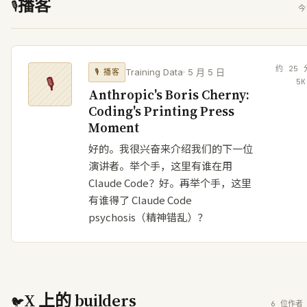
播客
🎙
今
约
25
Training Data
·
5 月 5 日
🎙
播客
🎙
5
K
Anthropic's Boris Cherny:
Coding's Printing Press
Moment
好的。我很兴奋来介绍我们的下一位
演讲者。举个手，这里有谁在用
Claude Code？好。再举个手，这里
有谁得了 Claude Code
psychosis（精神错乱）？
X 上的 builders
🐦
6 位作者 