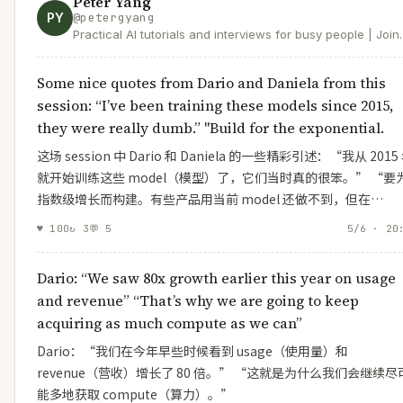
Peter Yang
PY
@
petergyang
Practical AI tutorials and interviews for busy people | Join
140K+ readers at https://t.co/XYKTmGVH14 | Product at
Roblox
Some nice quotes from Dario and Daniela from this
session: “I’ve been training these models since 2015,
they were really dumb.” "Build for the exponential.
这场 session 中 Dario 和 Daniela 的一些精彩引述：“我从 2015
就开始训练这些 model（模型）了，它们当时真的很笨。” “要
指数级增长而构建。有些产品用当前 model 还做不到，但在…
♥
100
↻
3
💬
5
5/6 · 20
Dario: “We saw 80x growth earlier this year on usage
and revenue” “That’s why we are going to keep
acquiring as much compute as we can”
Dario：“我们在今年早些时候看到 usage（使用量）和
revenue（营收）增长了 80 倍。” “这就是为什么我们会继续尽
能多地获取 compute（算力）。”