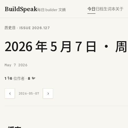
BuildSpeak
今日
归档
生词本
关于
每日 builder 文摘
历史日
· ISSUE
2026.127
2026 年 5 月 7 日 · 
May 7 2026
1
🎙
6
位作者 ·
8
🐦
‹
›
2026-05-07