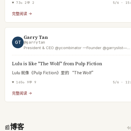
♥
73
↻
2
💬
2
5/6 · 15
完整阅读 →
Garry Tan
GT
@
garrytan
President & CEO @ycombinator —Founder @garryslist—
Creator of GStack & GBrain—designer/engineer who help
founders—SF Dem accelerating the boom loop
Lulu is like "The Wolf" from Pulp Fiction
Lulu 就像《Pulp Fiction》里的 “The Wolf”
♥
165
↻
9
💬
9
5/6 · 12
完整阅读 →
博客
📰
今