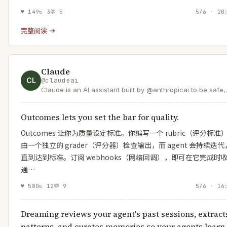
♥
149
↻
3
💬
5
5/6 · 20
完整阅读 →
Claude
CL
@
claudeai
Claude is an AI assistant built by @anthropicai to be safe,
accurate, and secure. Talk to Claude on
https://t.co/ZhTwG8d1e5 or download the app.
Outcomes lets you set the bar for quality.
Outcomes 让你为质量设定标准。你编写一个 rubric（评分标准
由一个独立的 grader（评分器）检查输出，而 agent 会持续迭代
直到达到标准。订阅 webhooks（网络回调），即可在它完成时
通…
♥
580
↻
12
💬
9
5/6 · 16
Dreaming reviews your agent's past sessions, extract
patterns, and curates memories so your agents learn