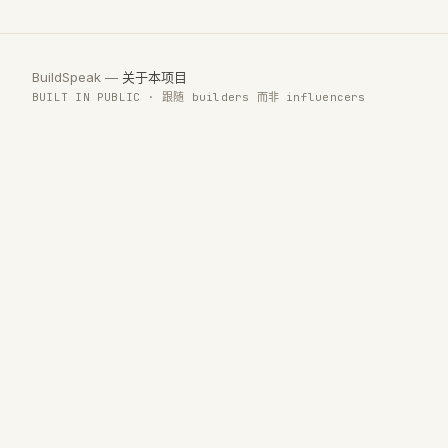
BuildSpeak —
关于本项目
BUILT IN PUBLIC · 跟随 builders 而非 influencers