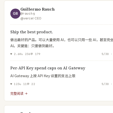
Guillermo Rauch
GR
@
rauchg
@vercel CEO
Ship the best product.
做出最好的产品。可以大量使用 AI，也可以只用一些 AI，甚至完
AI。关键是：只要做到最好。
♥
2.6K
↻
236
💬
179
5/30 ·
Per-API Key spend caps on AI Gateway
AI Gateway 上按 API Key 设置的支出上限
♥
123
↻
11
💬
22
5/30 ·
完整阅读 →