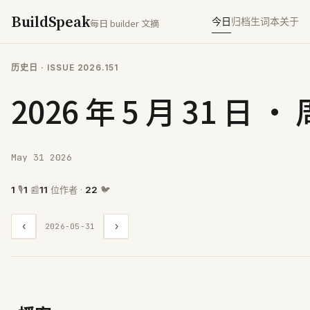
BuildSpeak
今日
归档
生词本
关于
每日 builder 文摘
历史日
· ISSUE
2026.151
2026 年 5 月 31 日 ·
May 31 2026
1
🎙
1
📰
11
位作者 ·
22
🐦
‹
›
2026-05-31