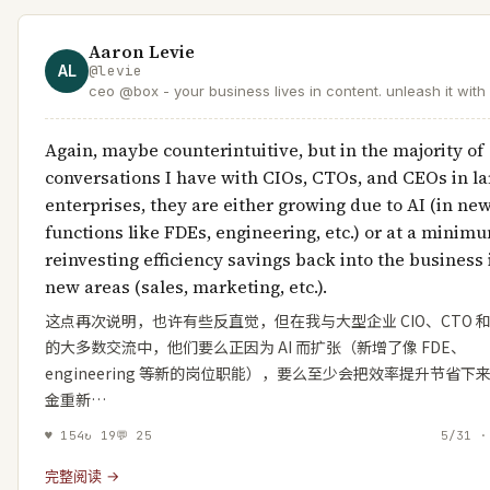
Aaron Levie
AL
@
levie
ceo @box - your business lives in content. unleash it with 
Again, maybe counterintuitive, but in the majority of
conversations I have with CIOs, CTOs, and CEOs in la
enterprises, they are either growing due to AI (in new
functions like FDEs, engineering, etc.) or at a minim
reinvesting efficiency savings back into the business 
new areas (sales, marketing, etc.).
这点再次说明，也许有些反直觉，但在我与大型企业 CIO、CTO 和 
的大多数交流中，他们要么正因为 AI 而扩张（新增了像 FDE、
engineering 等新的岗位职能），要么至少会把效率提升节省下
金重新…
♥
154
↻
19
💬
25
5/31 ·
完整阅读 →