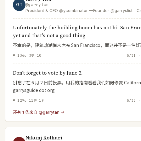
GT
@
garrytan
President & CEO @ycombinator —Founder @garryslist—Cr
of GStack & GBrain—designer/engineer who helps found
Dem accelerating the boom loop
Unfortunately the building boom has not hit San Fra
yet and that's not a good thing
不幸的是，建筑热潮尚未席卷 San Francisco，而这并不是一件好
♥
136
↻
3
💬
10
5/31 ·
Don’t forget to vote by June 2.
别忘了在 6 月 2 日前投票。用我的指南看看我们如何修复 Californ
garrysguide dot org
♥
129
↻
11
💬
19
5/30 ·
还有 1 条来自 @garrytan →
Nikunj Kothari