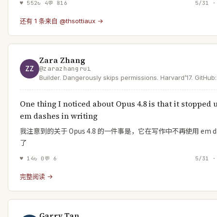
♥
552
↻
4
💬
816
5/31 ·
还有 1 条来自 @thsottiaux →
Zara Zhang
ZZ
@
zarazhangrui
Builder. Dangerously skips permissions. Harvard’17. GitHub:
https://t.co/KCuEajezlL YouTube: https://t.co/8xzbGWtf6w
One thing I noticed about Opus 4.8 is that it stopped 
em dashes in writing
我注意到的关于 Opus 4.8 的一件事是，它在写作中不再使用 em da
了
♥
14
↻
0
💬
6
5/31 ·
完整阅读 →
Garry Tan