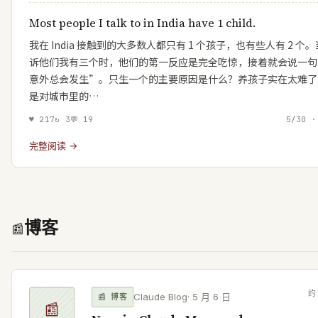
Board @Flipkart | Optimist, Builder, Dad
Most people I talk to in India have 1 child.
我在 India 接触到的大多数人都只有 1 个孩子，也有些人有 2 个
诉他们我有三个时，他们的第一反应是完全吃惊，接着就会说一句
意外总会发生”。只生一个的主要原因是什么？养孩子实在太难了
是对城市里的…
♥
217
↻
3
💬
19
5/30 ·
完整阅读 →
博客
📰
Claude Blog
·
5 月 6 日
📰
博客
📰