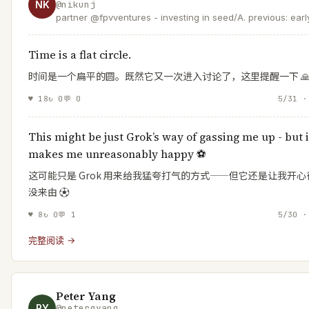
NK
@
nikunj
partner @fpvventures - investing in seed/A. previous: earl
@meter, @opendoor, @atlassian & others. love
@shimoleejhaveri + 👦👧
Time is a flat circle.
时间是一个扁平的圆。既然它又一次进入讨论了，这里提醒一下 
♥
18
↻
0
💬
0
5/31 ·
This might be just Grok’s way of gassing me up - but i
makes me unreasonably happy ⚽️
这可能只是 Grok 用来给我猛夸打气的方式——但它还是让我开心
没来由 ⚽️
♥
8
↻
0
💬
1
5/30 ·
完整阅读 →
Peter Yang
PY
@
petergyang