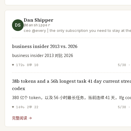
Dan Shipper
DS
@
danshipper
ceo @every | the only subscription you need to stay at th
of AI
business insider 2013 vs. 2026
business insider 2013 对比 2026
♥
172
↻
0
💬
10
5/30 ·
38b tokens and a 56h longest task 41 day current stre
codex
380 亿个 token，以及 56 小时最长任务，当前连续 41 天，lfg co
♥
169
↻
2
💬
22
5/30 ·
完整阅读 →