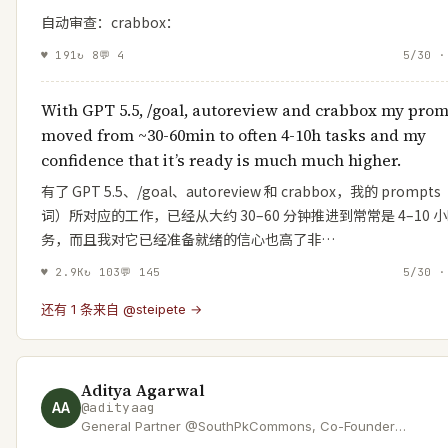
自动审查：crabbox：
♥
191
↻
8
💬
4
5/30 ·
With GPT 5.5, /goal, autoreview and crabbox my pro
moved from ~30-60min to often 4-10h tasks and my
confidence that it’s ready is much much higher.
有了 GPT 5.5、/goal、autoreview 和 crabbox，我的 promp
词）所对应的工作，已经从大约 30–60 分钟推进到常常是 4–10 
务，而且我对它已经准备就绪的信心也高了非…
♥
2.9K
↻
103
💬
145
5/30 ·
还有 1 条来自 @steipete →
Aditya Agarwal
AA
@
adityaag
General Partner @SouthPkCommons, Co-Founder
@Bevel_Health | Ex: Early Eng @facebook, CTO @Dropbox