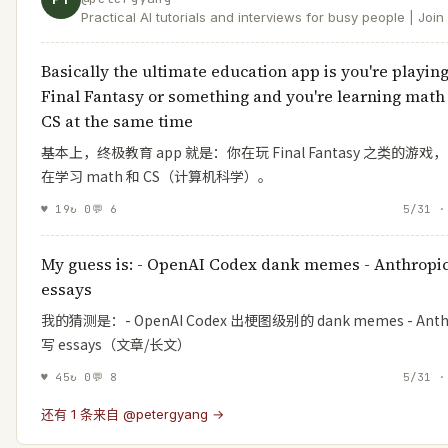
Practical AI tutorials and interviews for busy people | Joi
readers at https://t.co/XYKTmGVH14 | Product at Roblox
Basically the ultimate education app is you're playin
Final Fantasy or something and you're learning math
CS at the same time
基本上，终极教育 app 就是：你在玩 Final Fantasy 之类的游戏
在学习 math 和 CS（计算机科学）。
♥
19
↻
0
💬
6
5/31 ·
My guess is: - OpenAI Codex dank memes - Anthropi
essays
我的猜测是：- OpenAI Codex 出梗图级别的 dank memes - Anth
写 essays（文章/长文）
♥
45
↻
0
💬
8
5/31 ·
还有 1 条来自 @petergyang →