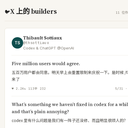
X 上的 builders
🐦
11 位作
Thibault Sottiaux
TS
@
thsottiaux
Codex & ChatGPT @OpenAI
Five million users would agree.
五百万用户都会同意。明天早上会重置限制来庆祝一下。是时候 /fas
来了
♥
2.2K
↻
113
💬
232
5/31 ·
What’s something we haven’t fixed in codex for a whi
and that’s plain annoying?
codex 里有什么问题是我们有一阵子还没修、而且明显很烦人的？