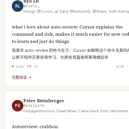
Ryo Lu
RL
@
ryolu_
Design @Cursor_ai. Early @NotionHQ, @Stripe, built startup
make a world where anyone can make software. Aspiring
idol.
what i love about auto-review: Cursor explains the
command and risk, makes it much easier for new co
to learn and just do things
我喜欢 auto-review 的地方在于：Cursor 会解释这个命令及其
让新手程序员更容易学习，也更容易直接把事情做起来
♥
222
↻
7
💬
13
5/30 ·
完整阅读 →
Peter Steinberger
PS
@
steipete
Polyagentmorous ClawFather. Came back from retirement 
mess with AI and help a lobster take over the world.
Autoreview: crabbox: