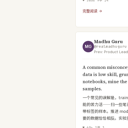
♥
385
↻
9
💬
14
完整阅读 →
Madhu Guru
MG
@
realmadhuguru
Prev: Product Lead
Nano Banana.
A common misconcept
data is low skill, gr
notebooks, mine the 
samples.
一个常见的误解是，train
能的苦力活——扫一些笔
带标签的样本。推进 mode
要的数据恰恰相反。实验
♥
60
↻
2
💬
3