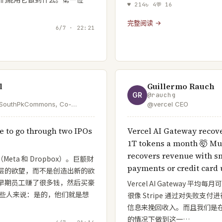
♥
214
↻
4
💬
16
完整阅读 →
6/7 · 22:21
l
Guillermo Rauch
GR
@
rauchg
@SouthPkCommons, Co-
@vercel CEO
lth | Ex: Early Eng
Dropbox, Board @Flipkart |
e to go through two IPOs
Vercel AI Gateway recov
Dad
1T tokens a month 🤯 Muc
recovers revenue with sm
eta 和 Dropbox）。巨额财
payments or credit card 
层的欲望，而不是创造出新的欲
早期员工赚了很多钱，然后买豪
Vercel AI Gateway 平均每月
有些人来说：是的，他们就是想
很像 Stripe 通过对失败支
信息来挽回收入。而且我们是在 la
的情况下做到这一…