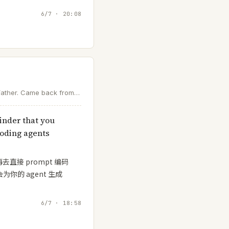
6/7 · 20:08
ather. Came back from
AI and help a lobster
inder that you
coding agents
直接 prompt 编码
为你的 agent 生成
6/7 · 18:58