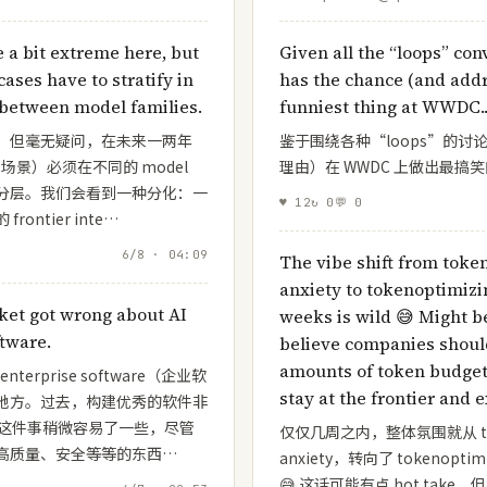
previous: early hire @
@atlassian & others. lo
a bit extreme here, but
Given all the “loops” co
👧
ases have to stratify in
has the chance (and addr
 between model families.
funniest thing at WWDC.
，但毫无疑问，在未来一两年
鉴于围绕各种“loops”的讨论
使用场景）必须在不同的 model
理由）在 WWDC 上做出最搞
之间分层。我们会看到一种分化：一
♥
12
↻
0
💬
0
ntier inte…
6/8 · 04:09
The vibe shift from tok
anxiety to tokenoptimizin
ket got wrong about AI
weeks is wild 😅 Might be 
ftware.
believe companies shoul
amounts of token budget
terprise software（企业软
stay at the frontier and e
地方。过去，构建优秀的软件非
让这件事稍微容易了一些，尽管
仅仅几周之内，整体氛围就从 toke
高质量、安全等等的东西…
anxiety，转向了 tokenop
😅 这话可能有点 hot tak