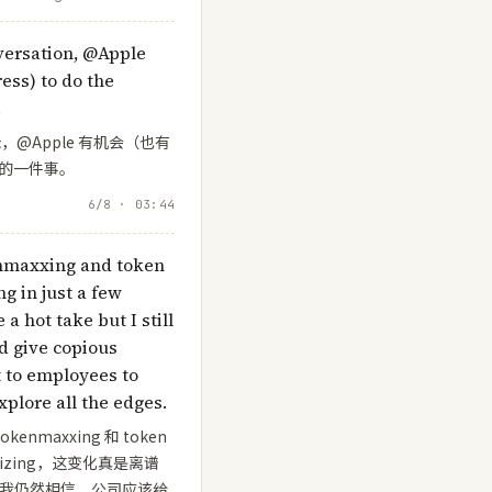
meter, @opendoor,
ve @shimoleejhaveri + 👦
nversation, @Apple
ess) to do the
.
，@Apple 有机会（也有
笑的一件事。
6/8 · 03:44
enmaxxing and token
g in just a few
a hot take but I still
d give copious
 to employees to
xplore all the edges.
nmaxxing 和 token
timizing，这变化真是离谱
e，但我仍然相信，公司应该给