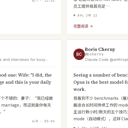
6/7 · 22:53
员工提供极其充足…
♥
89
↻
2
💬
22
完整阅读 →
Boris Cherny
BC
@
bcherny
als and interviews for busy
Claude Code @anthropi
+ readers at
GVH14 | Product at Roblox
d one: Wife: "I did, the
Seeing a number of ben
ge and this is your daily
Opus is the best model f
work.
次给了个不错的：妻子：“我已经做
我看到不少 benchmarks（
 marriage，而这就是你每天
最适合长时间持续工作的 mode
）。”
主运行数小时/数天的五个技巧：1
mode（自动模式），这样 Cla
6/8 · 03:04
♥
1.9K
↻
147
💬
184