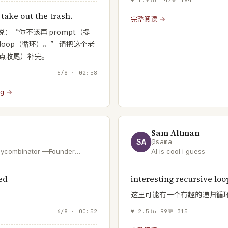
take out the trash.
完整阅读 →
：“你不该再 prompt（提
loop（循环）。” 请把这个老
e（笑点收尾）补完。
6/8 · 02:58
g →
Sam Altman
SA
@
sama
@ycombinator —Founder
AI is cool i guess
or of GStack & GBrain—
r who helps founders—SF Dem
ed
interesting recursive lo
boom loop
这里可能有一个有趣的递归循
6/8 · 00:52
♥
2.5K
↻
99
💬
315