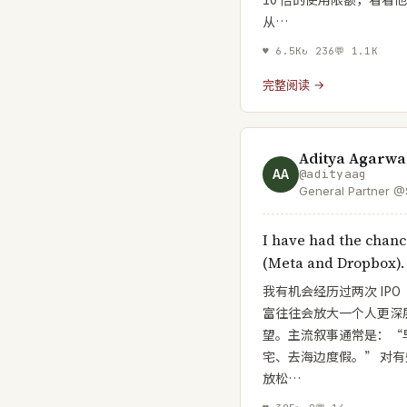
从…
♥
6.5K
↻
236
💬
1.1K
完整阅读 →
Aditya Agarwa
AA
@
adityaag
General Partner 
Founder @Bevel_Hea
@facebook, CTO @
I have had the chanc
Optimist, Builder, 
(Meta and Dropbox).
我有机会经历过两次 IPO（M
富往往会放大一个人更深
望。主流叙事通常是：“
宅、去海边度假。” 对
放松…