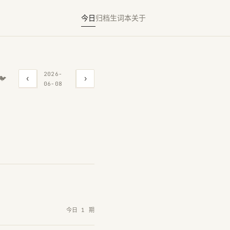
今日
归档
生词本
关于
2026-
‹
›
🐦
06-08
今日 1 期