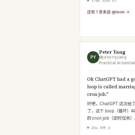
♥
378
↻
43
💬
67
还有 1 条来自 @levie →
Peter Yang
PY
@
petergyang
Practical AI tutori
people | Join 140K
https://t.co/XYKTm
Ok ChatGPT had a goo
loop is called marria
cron job."
好吧，ChatGPT 这
了，这个 loop（循环）叫
的 cron job（定时任务
♥
25
↻
0
💬
2