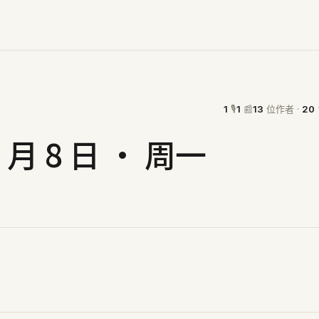
1
🎙
1
📰
13
位作者 ·
20
6 月 8 日 · 周一