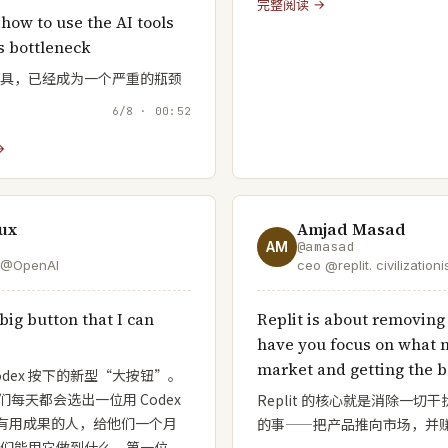
完整阅读 →
how to use the AI tools
s bottleneck
 工具，已经成为一个严重的瓶颈
6/8 · 00:52
→
aux
Amjad Masad
AM
@
amasad
 @OpenAI
ceo @replit. civilizationi
big button that I can
Replit is about removing 
have you focus on what m
market and getting the b
dex 按下的新型“大按钮”。
们每天都会选出一位用 Codex
Replit 的核心就是消除一
有用成果的人，给他们一个月
的事——把产品推向市场，并
他们能用它做到什么。第一位