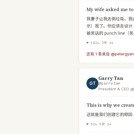
My wife asked me to 
我妻子让我去倒垃圾。我说
示）我了。你应该去设计 
爸笑话的 punch lin
♥
102
↻
3
💬
26
还有 1 条来自 @petergyan
Garry Tan
GT
@
garrytan
President & CEO 
@garryslist—Creat
designer/enginee
This is why we creat
accelerating the 
这就是我们创建它的原因
♥
52
↻
5
💬
14