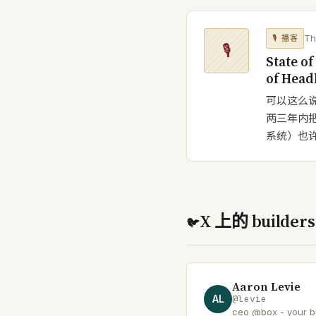
Th
🎙
播客
🎙
State o
of Head
可以这么说
两三年内把
系统）也许
X 上的 builders
🐦
Aaron Levie
AL
@
levie
ceo @box - your bu