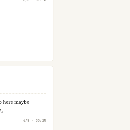
op here maybe
环。
6/8 · 00:25