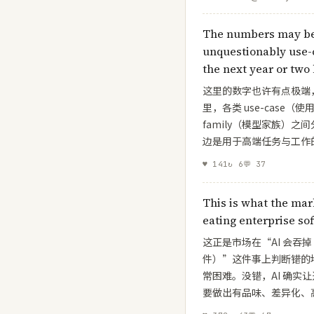
unleash it with AI
The numbers may be 
unquestionably use-c
the next year or two
这里的数字也许有点极端
里，各类 use-case（
family（模型家族）
边是用于高端任务与工作的 fro
♥
141
↻
6
💬
37
This is what the mar
eating enterprise so
这正是市场在“AI 会吞掉 en
件）”这件事上判断错的
常困难。没错，AI 确实
要做出有品味、差异化、