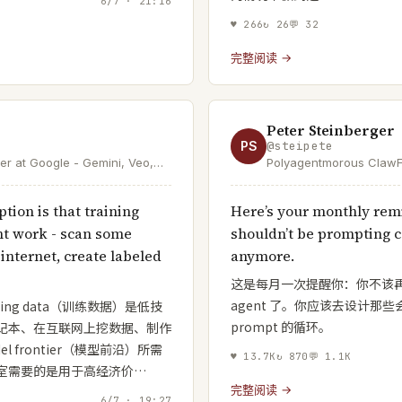
6/7 · 21:16
♥
266
↻
26
💬
32
完整阅读 →
Peter Steinberger
PS
@
steipete
er at Google - Gemini, Veo,
Polyagentmorous ClawF
retirement to mess with 
take over the world.
ion is that training
Here’s your monthly rem
unt work - scan some
shouldn’t be prompting 
internet, create labeled
anymore.
这是每月一次提醒你：你不该再去
agent 了。你应该去设计那些会
ing data（训练数据）是低技
prompt 的循环。
记本、在互联网上挖数据、制作
l frontier（模型前沿）所需
♥
13.7K
↻
870
💬
1.1K
室需要的是用于高经济价…
完整阅读 →
6/7 · 19:27