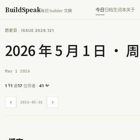
BuildSpeak
今日
归档
生词本
关于
每日 builder 文摘
历史日
· ISSUE
2026.121
2026 年 5 月 1 日 · 
May 1 2026
1
🎙
1
📰
17
位作者 ·
41
🐦
‹
›
2026-05-01