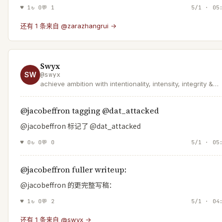
♥
1
↻
0
💬
1
5/1 · 05
还有 1 条来自 @zarazhangrui →
Swyx
SW
@
swyx
achieve ambition with intentionality, intensity, integrity &
insanity.
@jacobeffron tagging @dat_attacked
@jacobeffron 标记了 @dat_attacked
♥
0
↻
0
💬
0
5/1 · 05
@jacobeffron fuller writeup:
@jacobeffron 的更完整写稿：
♥
1
↻
0
💬
2
5/1 · 04
还有 1 条来自 @swyx →