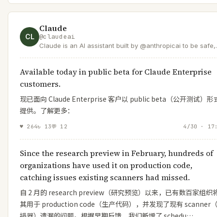
Claude
CL
@
claudeai
Claude is an AI assistant built by @anthropicai to be safe,
accurate, and secure. Talk to Claude on
https://t.co/ZhTwG8d1e5 or download the app.
Available today in public beta for Claude Enterprise
customers.
现已面向 Claude Enterprise 客户以 public beta（公开测试）形
提供。了解更多：
♥
264
↻
13
💬
12
4/30 · 17
Since the research preview in February, hundreds of
organizations have used it on production code,
catching issues existing scanners had missed.
自 2 月的 research preview（研究预览）以来，已有数百家组织
其用于 production code（生产代码），并发现了现有 scanner
描器）遗漏的问题。根据早期反馈，我们新增了 schedu…