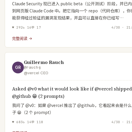
Claude Security 现已进入 public beta（公开测试）阶段，并已
到网页版 Claude Code 中。把它指向一个 repo（代码仓库），你
能获得经过验证的漏洞发现结果，并且可以直接在你已经写…
♥
292
↻
16
💬
17
4/30 · 21
完整阅读 →
Guillermo Rauch
GR
@
rauchg
@vercel CEO
Asked @v0 what it would look like if @vercel shipped
@github 😁 (2 prompts)
我问了 @v0：如果 @vercel 推出了 @github，它看起来会是什
子 😁（2 个 prompt）
♥
683
↻
14
💬
118
4/30 · 21