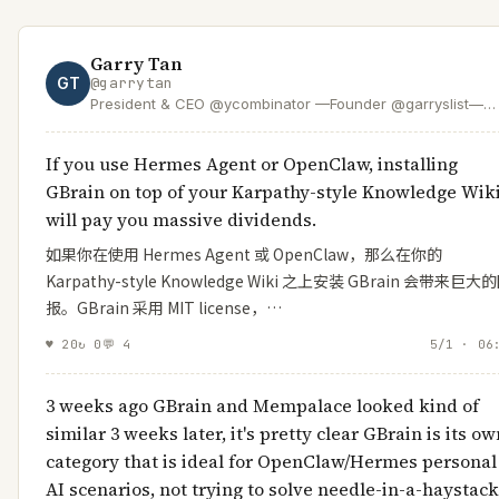
Garry Tan
GT
@
garrytan
President & CEO @ycombinator —Founder @garryslist—
Creator of GStack & GBrain—designer/engineer who help
founders—SF Dem accelerating the boom loop
If you use Hermes Agent or OpenClaw, installing
GBrain on top of your Karpathy-style Knowledge Wik
will pay you massive dividends.
如果你在使用 Hermes Agent 或 OpenClaw，那么在你的
Karpathy-style Knowledge Wiki 之上安装 GBrain 会带来巨大
报。GBrain 采用 MIT license，…
♥
20
↻
0
💬
4
5/1 · 06
3 weeks ago GBrain and Mempalace looked kind of
similar 3 weeks later, it's pretty clear GBrain is its ow
category that is ideal for OpenClaw/Hermes personal
AI scenarios, not trying to solve needle-in-a-haystack