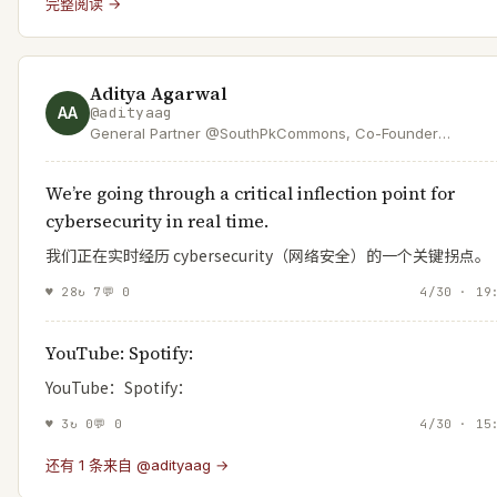
完整阅读 →
Aditya Agarwal
AA
@
adityaag
General Partner @SouthPkCommons, Co-Founder
@Bevel_Health | Ex: Early Eng @facebook, CTO @Dropbox
Board @Flipkart | Optimist, Builder, Dad
We’re going through a critical inflection point for
cybersecurity in real time.
我们正在实时经历 cybersecurity（网络安全）的一个关键拐点。
♥
28
↻
7
💬
0
4/30 · 19
YouTube: Spotify:
YouTube：Spotify：
♥
3
↻
0
💬
0
4/30 · 15
还有 1 条来自 @adityaag →