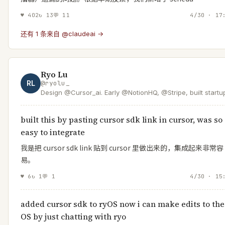
♥
402
↻
13
💬
11
4/30 · 17
还有 1 条来自 @claudeai →
Ryo Lu
RL
@
ryolu_
Design @Cursor_ai. Early @NotionHQ, @Stripe, built startu
I make a world where anyone can make software. Aspirin
k-pop idol.
built this by pasting cursor sdk link in cursor, was so
easy to integrate
我是把 cursor sdk link 贴到 cursor 里做出来的，集成起来非常容
易。
♥
6
↻
1
💬
1
4/30 · 15
added cursor sdk to ryOS now i can make edits to the
OS by just chatting with ryo