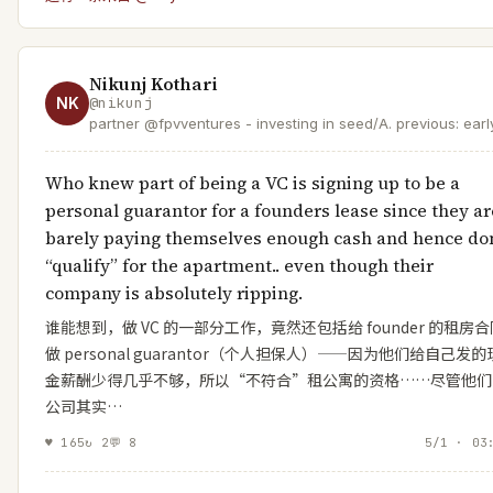
Nikunj Kothari
NK
@
nikunj
partner @fpvventures - investing in seed/A. previous: earl
hire @meter, @opendoor, @atlassian & others. love
@shimoleejhaveri + 👦👧
Who knew part of being a VC is signing up to be a
personal guarantor for a founders lease since they ar
barely paying themselves enough cash and hence don
“qualify” for the apartment.. even though their
company is absolutely ripping.
谁能想到，做 VC 的一部分工作，竟然还包括给 founder 的租房合
做 personal guarantor（个人担保人）——因为他们给自己发的
金薪酬少得几乎不够，所以“不符合”租公寓的资格……尽管他们
公司其实…
♥
165
↻
2
💬
8
5/1 · 03