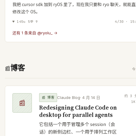
我把 cursor sdk 加到 ryOS 里了，现在我只要和 ryo 聊天，就能
修改这个 OS。
♥
145
↻
5
💬
9
4/30 · 15
还有 1 条来自 @ryolu_ →
博客
📰
今
约
3
Claude Blog
·
4 月 14 日
📰
博客
📰
1
K
Redesigning Claude Code on
desktop for parallel agents
它包括一个用于管理多个 session（会
话）的新侧边栏、一个用于排列工作区