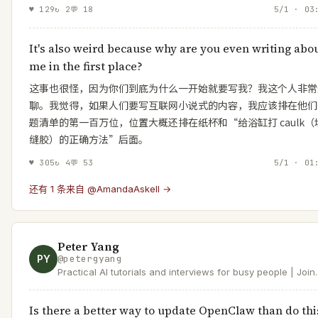
♥
129
↻
2
💬
18
5/1 · 03
It's also weird because why are you even writing abo
me in the first place?
这事也很怪，因为你们到底为什么一开始就要写我？我这个人非常
聊。我觉得，如果人们要写互联网小说式的内容，我应该排在他们
题清单的第一百万位，位置大概还排在纸杯和“给浴缸打 caulk（
缝胶）的正确方法”后面。
♥
305
↻
4
💬
53
5/1 · 01
还有 1 条来自 @AmandaAskell →
Peter Yang
PY
@
petergyang
Practical AI tutorials and interviews for busy people | Join
140K+ readers at https://t.co/XYKTmGVH14 | Product at
Roblox
Is there a better way to update OpenClaw than do thi