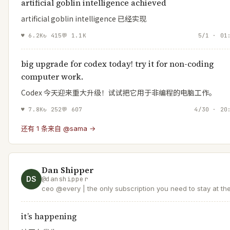
artificial goblin intelligence achieved
artificial goblin intelligence 已经实现
♥
6.2K
↻
415
💬
1.1K
5/1 · 01
big upgrade for codex today! try it for non-coding
computer work.
Codex 今天迎来重大升级！试试把它用于非编程的电脑工作。
♥
7.8K
↻
252
💬
607
4/30 · 20
还有 1 条来自 @sama →
Dan Shipper
DS
@
danshipper
ceo @every | the only subscription you need to stay at th
edge of AI
it’s happening