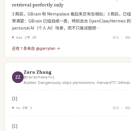
retrieval perfectly only
3 周前，GBrain 和 Mempalace 看起来还有些相似；3 周后，已
常清楚：GBrain 已经自成一类，特别适合 OpenClaw/Hermes 的
personal AI（个人 AI）场景，而不只是试图把…
♥
66
↻
2
💬
20
5/1 · 06
还有 1 条来自 @garrytan →
Zara Zhang
ZZ
@
zarazhangrui
Builder. Dangerously skips permissions. Harvard’17. GitHub:
https://t.co/KCuEajezlL YouTube: https://t.co/8xzbGWtf6w
[1]
♥
4
↻
0
💬
1
5/1 · 05
[1]