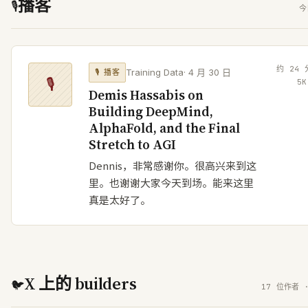
播客
🎙
今
约
24
Training Data
·
4 月 30 日
🎙
播客
🎙
5
K
Demis Hassabis on
Building DeepMind,
AlphaFold, and the Final
Stretch to AGI
Dennis，非常感谢你。很高兴来到这
里。也谢谢大家今天到场。能来这里
真是太好了。
X 上的 builders
🐦
17 位作者 ·