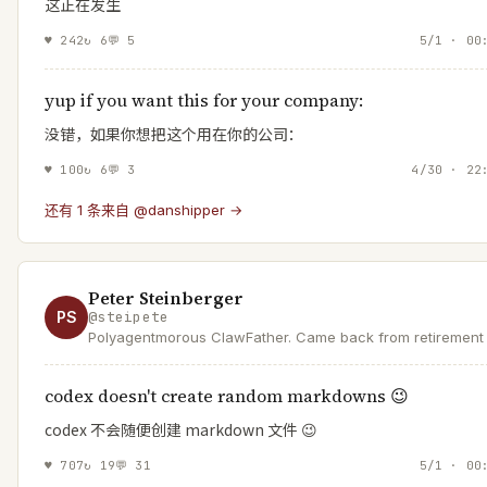
这正在发生
♥
242
↻
6
💬
5
5/1 · 00
yup if you want this for your company:
没错，如果你想把这个用在你的公司：
♥
100
↻
6
💬
3
4/30 · 22
还有 1 条来自 @danshipper →
Peter Steinberger
PS
@
steipete
Polyagentmorous ClawFather. Came back from retirement 
mess with AI and help a lobster take over the world.
codex doesn't create random markdowns 😉
codex 不会随便创建 markdown 文件 😉
♥
707
↻
19
💬
31
5/1 · 00