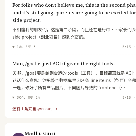
For folks who don't believe me, this is the second ph
and it's still going.. parents are going to be excited for
side project.
不相信我的朋友们，这是第二阶段，而且还在进行中……家长们会
side project（副业项目）感到兴奋的。
♥
16
↻
0
💬
3
5/15 ·
Man, /goal is just AGI if given the right tools..
天哪，/goal 要是给到合适的 tools（工具），目标简直就是 AGI
这话什么意思：你把整个数据库里 2k+ 条 line items（条目）全
一遍，修好了所有产品图片、不同图片导致的 frontend（…
♥
304
↻
8
💬
24
5/15 ·
还有 1 条来自 @nikunj →
Madhu Guru