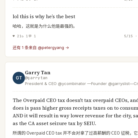
lol this is why he’s the best
哈哈，这就是为什么他是最强的。
♥
21
↻
1
💬
1
5/15 ·
还有 1 条来自 @petergyang →
Garry Tan
GT
@
garrytan
President & CEO @ycombinator —Founder @garryslist—Cr
of GStack & GBrain—designer/engineer who helps found
Dem accelerating the boom loop
The Overpaid CEO tax doesn't tax overpaid CEOs, and 
does is pass higher gross receipts taxes on to consu
AND it will result in way lower revenue for the city, 
as the CA asset seizure tax by SEIU.
所谓的 Overpaid CEO tax 并不会对拿了过高薪酬的 CEO 征税，