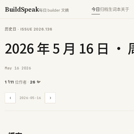
BuildSpeak
今日
归档
生词本
关于
每日 builder 文摘
历史日
· ISSUE
2026.136
2026 年 5 月 16 日 ·
May 16 2026
1
🎙
11
位作者 ·
26
🐦
‹
›
2026-05-16