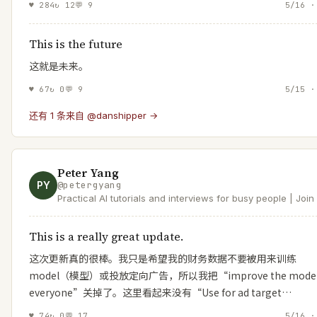
♥
284
↻
12
💬
9
5/16 ·
This is the future
这就是未来。
♥
67
↻
0
💬
9
5/15 ·
还有 1 条来自 @danshipper →
Peter Yang
PY
@
petergyang
Practical AI tutorials and interviews for busy people | Joi
readers at https://t.co/XYKTmGVH14 | Product at Roblox
This is a really great update.
这次更新真的很棒。我只是希望我的财务数据不要被用来训练
model（模型）或投放定向广告，所以我把“improve the model 
everyone”关掉了。这里看起来没有“Use for ad target…
♥
74
↻
0
💬
17
5/16 ·