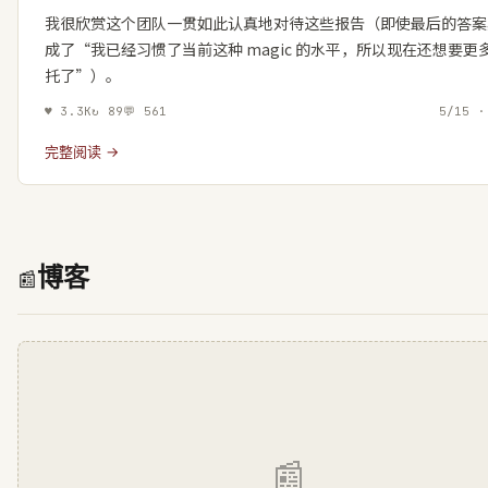
我很欣赏这个团队一贯如此认真地对待这些报告（即使最后的答案
成了“我已经习惯了当前这种 magic 的水平，所以现在还想要更
托了”）。
♥
3.3K
↻
89
💬
561
5/15 ·
完整阅读 →
博客
📰
📰