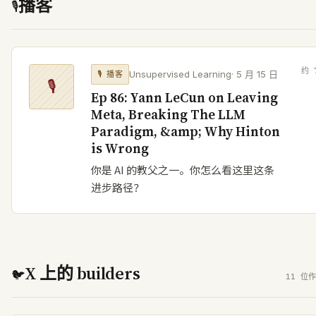
播客
🎙
约
Unsupervised Learning
·
5 月 15 日
🎙
播客
🎙
Ep 86: Yann LeCun on Leaving
Meta, Breaking The LLM
Paradigm, &amp; Why Hinton
is Wrong
你是 AI 的教父之一。你怎么看这里这条
进步路径？
X 上的 builders
🐦
11 位作