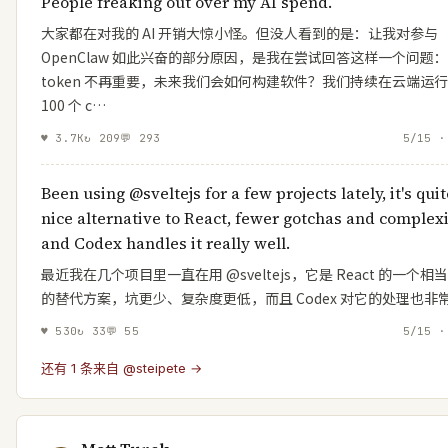
People freaking out over my AI spend.
大家都在对我的 AI 开销大惊小怪。但没人看到的是：让我对参与
OpenClaw 如此兴奋的部分原因，是我在尝试回答这样一个问题
token 不再重要，未来我们会如何构建软件？我们持续在云端运
100 个 c…
♥
3.7K
↻
209
💬
293
5/15 ·
Been using @sveltejs for a few projects lately, it's quit
nice alternative to React, fewer gotchas and complex
and Codex handles it really well.
最近我在几个项目里一直在用 @sveltejs，它是 React 的一个相
的替代方案，坑更少、复杂度更低，而且 Codex 对它的处理也非
♥
530
↻
33
💬
55
5/15 ·
还有 1 条来自 @steipete →