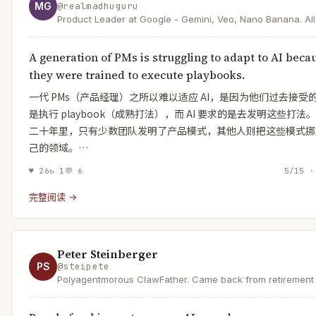
MG
@
realmadhuguru
Product Leader at Google - Gemini, Veo, Nano Banana. All
opinions mine.
A generation of PMs is struggling to adapt to AI beca
they were trained to execute playbooks.
一代 PMs（产品经理）之所以难以适应 AI，是因为他们过去接受
是执行 playbook（成熟打法），而 AI 要求的是去发明这些打法
二十年里，只有少数团队发明了产品模式，其他人则把这些模式挪
己的领域。…
♥
26
↻
1
💬
6
5/15 ·
完整阅读 →
Peter Steinberger
PS
@
steipete
Polyagentmorous ClawFather. Came back from retirement 
mess with AI and help a lobster take over the world.