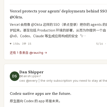
Vercel protects your agents' deployments behind SSO
@Okta.
Vercel 会用像 @Okta 这样的 SSO（单点登录）把你的 agents 
护起来。甚至包括 Production 环境的部署，从而为你提供一个由
@v0、Codex、Claude 等生成应用构成的安全“i…
♥
150
↻
3
💬
15
5/16 ·
还有 1 条来自 @rauchg →
Dan Shipper
DS
@
danshipper
ceo @every | the only subscription you need to stay at th
of AI
Codex-native apps are the future.
原生面向 Codex 的 app 将是未来。