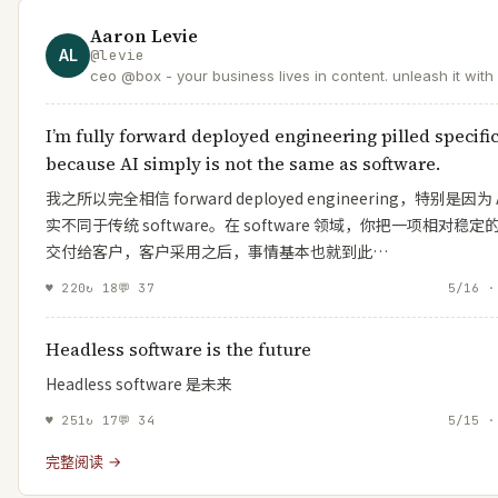
Aaron Levie
AL
@
levie
ceo @box - your business lives in content. unleash it with 
I’m fully forward deployed engineering pilled specific
because AI simply is not the same as software.
我之所以完全相信 forward deployed engineering，特别是因为 
实不同于传统 software。在 software 领域，你把一项相对稳定
交付给客户，客户采用之后，事情基本也就到此…
♥
220
↻
18
💬
37
5/16 ·
Headless software is the future
Headless software 是未来
♥
251
↻
17
💬
34
5/15 ·
完整阅读 →