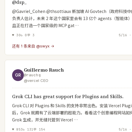
@dsp_
@Gavriel_Cohen @thsottiaux 新加坡 AI Govtech（政府科技中
负责人估计，未来 2 年这个国家里会有 13 亿个 agents（智能体
且正在打造一个国家级的 MCP gat…
♥
30
↻
0
💬
3
5/16 ·
还有 1 条来自 @swyx →
Guillermo Rauch
GR
@
rauchg
@vercel CEO
Grok CLI has great support for Plugins and Skills.
Grok CLI 对 Plugins 和 Skills 的支持非常出色。安装 Vercel Plug
后，Grok 就拥有了云端部署的超能力。看看这个创意编程网站如
Grok 生成，并无缝托管到 Vercel …
♥
853
↻
131
💬
154
5/16 ·