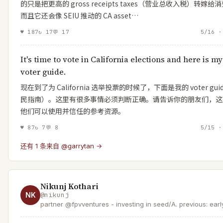
的只是把更高的 gross receipts taxes（营业总收入税）转嫁给
而且它还会像 SEIU 推动的 CA asset…
♥
187
↻
17
💬
17
5/16 ·
It's time to vote in California elections and here is my
voter guide.
现在到了为 California 选举投票的时候了，下面是我的 voter gui
民指南）。这里有很多事情必须判断正确。请告诉你的朋友们，这
他们可以使用并信任的参考资源。
♥
87
↻
7
💬
8
5/15 ·
还有 1 条来自 @garrytan →
Nikunj Kothari
NK
@
nikunj
partner @fpvventures - investing in seed/A. previous: earl
@meter, @opendoor, @atlassian & others. love
@shimoleejhaveri + 👦👧