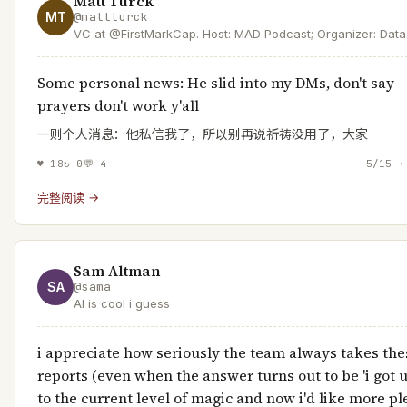
Matt Turck
MT
@
mattturck
VC at @FirstMarkCap. Host: MAD Podcast; Organizer: Data
Driven NYC, Author: MAD Landscape.
Some personal news: He slid into my DMs, don't say
prayers don't work y'all
一则个人消息：他私信我了，所以别再说祈祷没用了，大家
♥
18
↻
0
💬
4
5/15 ·
完整阅读 →
Sam Altman
SA
@
sama
AI is cool i guess
i appreciate how seriously the team always takes the
reports (even when the answer turns out to be 'i got 
to the current level of magic and now i'd like more pl