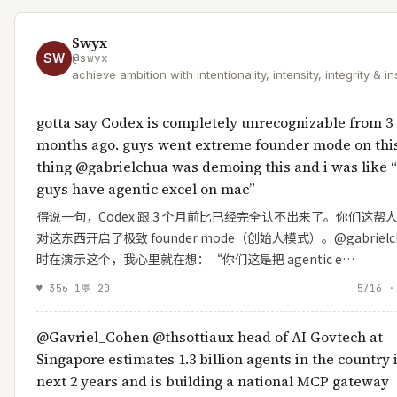
Swyx
SW
@
swyx
achieve ambition with intentionality, intensity, integrity & in
gotta say Codex is completely unrecognizable from 3
months ago. guys went extreme founder mode on thi
thing @gabrielchua was demoing this and i was like 
guys have agentic excel on mac”
得说一句，Codex 跟 3 个月前比已经完全认不出来了。你们这帮
对这东西开启了极致 founder mode（创始人模式）。@gabrielch
时在演示这个，我心里就在想：“你们这是把 agentic e…
♥
35
↻
1
💬
20
5/16 ·
@Gavriel_Cohen @thsottiaux head of AI Govtech at
Singapore estimates 1.3 billion agents in the country 
next 2 years and is building a national MCP gateway