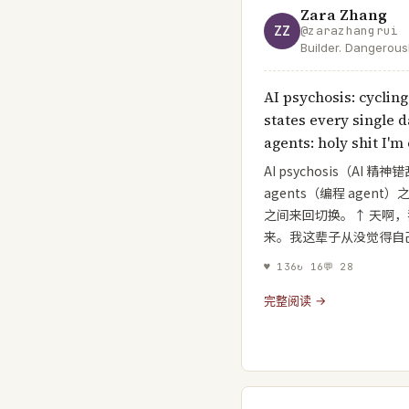
Zara Zhang
ZZ
@
zarazhangrui
Builder. Dangerous
Harvard’17. GitHub:
YouTube: https://
AI psychosis: cyclin
states every single d
agents: holy shit I'
AI psychosis（AI 精
agents（编程 age
之间来回切换。↑ 天啊
来。我这辈子从没觉得自
♥
136
↻
16
💬
28
完整阅读 →