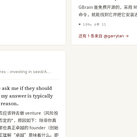
GBrain 是免费开源的，采用 MI
命令，就能找到它并把它安装进你
♥
109
↻
6
💬
11
还有 1 条来自 @garrytan →
es - investing in seed/A.
re @meter, @opendoor,
s. love @shimoleejhaveri + 👦
e ask me if they should
my answer is typically
 reason..
该转去做 venture（风险投
否定的*，原因如下：除非你真
真正卓越的 founder（创始
正理解“卓越”意味着什么。即