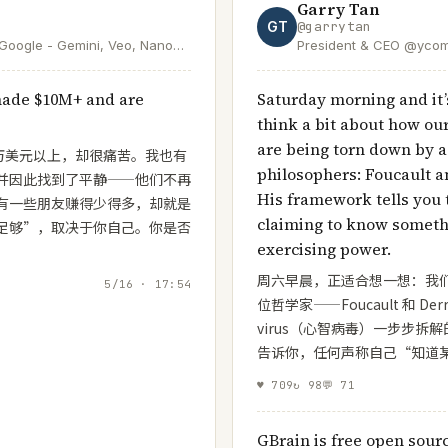
Garry Tan
GT
@
garrytan
 Google - Gemini, Veo, Nano
President & CEO @ycom
ns mine.
@garryslist—Creator o
designer/engineer who
made $10M+ and are
Saturday morning and it’
accelerating the boom 
think a bit about how ou
are being torn down by a
0 万美元以上，却很痛苦。我也有
philosophers: Foucault a
并因此找到了平静——他们不再
His framework tells you t
有一些朋友赚得少得多，却就是
claiming to know somethin
足够”，取决于你自己。你是否
exercising power.
周六早晨，正适合想一想：我
5/16 · 17:54
位哲学家——Foucault 和 De
virus（心智病毒）一步步拆解的
告诉你，任何声称自己“知道
♥
709
↻
98
💬
71
GBrain is free open sourc