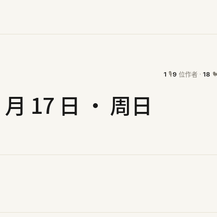
1
🎙
9
位作者 ·
18

5 月 17 日 · 周日