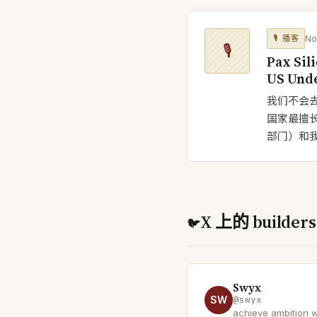
No
🎙
播客
🎙
Pax Sil
US Unde
我们不会去搞
国家最擅长
部门）和我
X 上的 builders
🐦
Swyx
SW
@
swyx
achieve ambition wit