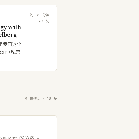
约
31
分钟
6
K 词
egy with
elberg
那不是我们这个
tor（私营
9 位作者 · 18 条
C W20,