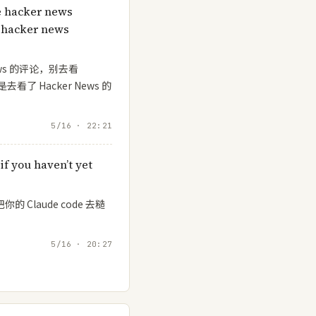
e hacker news
 hacker news
ews 的评论，别去看
去看了 Hacker News 的
5/16 · 22:21
if you haven’t yet
 Claude code 去糙
5/16 · 20:27