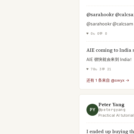
integrity & insanity.
@sarahookr @calcs
@sarahookr @calcsam
♥
0
↻
0
💬
0
AIE coming to India 
AIE 很快就会来到 India！
♥
78
↻
3
💬
21
还有 1 条来自 @swyx →
Peter Yang
PY
@
petergyang
Practical AI tutori
people | Join 140K
https://t.co/XYKTm
I ended up buying th