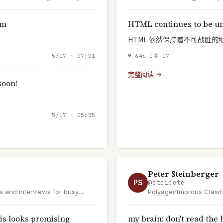
@southpkcommons, @m
am
HTML continues to be u
HTML 依然保持着不可战胜的
5/17 · 07:01
♥
64
↻
1
💬
17
完整阅读 →
soon!
5/17 · 05:55
Peter Steinberger
PS
@
steipete
als and interviews for busy
Polyagentmorous ClawF
+ readers at
retirement to mess with 
GVH14 | Product at Roblox
take over the world.
is looks promising
my brain: don't read the