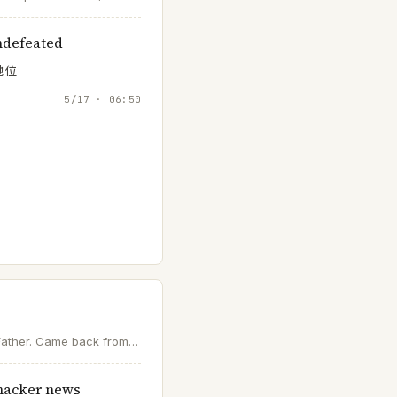
edialab
ndefeated
地位
5/17 · 06:50
ather. Came back from
AI and help a lobster
 hacker news