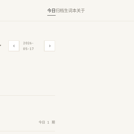
今日
归档
生词本
关于
2026-
‹
›

05-17
今日 1 期