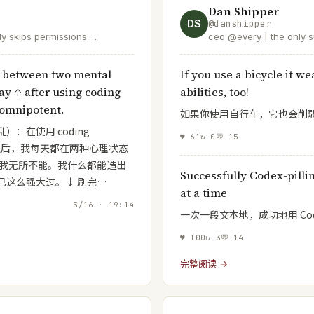
Dan Shipper
DS
@
danshipper
ly skips permissions.
ceo @every | the only s
 https://t.co/KCuEajezlL
stay at the edge of AI
t.co/8xzbGWtf6w
g between two mental
If you use a bicycle it 
ay ↑ after using coding
abilities, too!
m omnipotent.
如果你使用自行车，它也会削
神错乱）：在使用 coding
♥
61
↻
0
💬
15
nt）之后，我每天都在两种心理状态
，我无所不能。我什么都能造出
Successfully Codex-pilli
己这么强大过。↓ 刷完…
at a time
5/16 · 19:14
一次一段文本地，成功地用 Codex
♥
100
↻
3
💬
14
完整阅读 →