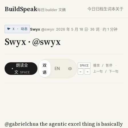
BuildSpeak
今日
归档
生词本
关于
每日 builder 文摘
Swyx
@swyx
·
2026 年 5 月 18 日
·
36
词 · 约
1
分钟
🐦
X · 动态
Swyx · @swyx
双
朗读全
播放 / 暂停
·
SPACE
中
EN
语
文
上一句 / 下一句
←
→
SPACE
@
gabrielchua
the
agentic
excel
thing
is
basically