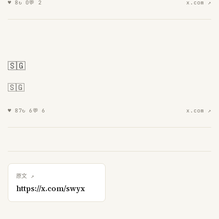
♥
8
↻
0
💬
2
x.com ↗
🇸🇬
🇸🇬
♥
87
↻
6
💬
6
x.com ↗
原文 ↗
https://x.com/swyx