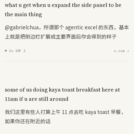
what
u
get
when
u
expand
the
side
panel
to
be
the
main
thing
@gabrielchua，所谓那个 agentic excel 的东西，基本
上就是把侧边栏扩展成主要界面后你会得到的样子
♥
3
↻
0
💬
3
x.com ↗
some
of
us
doing
kaya
toast
breakfast
here
at
11
am
if
u
are
still
around
我们这里有些人打算上午 11 点去吃 kaya toast 早餐，
如果你还在附近的话