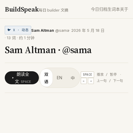
BuildSpeak
今日
归档
生词本
关于
每日 builder 文摘
Sam Altman
@sama
·
2026 年 5 月 18 日
🐦
X · 动态
·
13
词 · 约
1
分钟
Sam Altman · @sama
双
朗读全
播放 / 暂停
·
SPACE
中
EN
语
文
上一句 / 下一句
←
→
SPACE