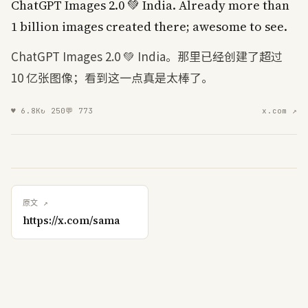
ChatGPT
Images
2.0
💚
India
.
Already
more
than
1
billion
images
created
there
;
awesome
to
see
.
ChatGPT Images 2.0 💚 India。那里已经创建了超过
10 亿张图像；看到这一点真是太棒了。
♥
6.8K
↻
250
💬
773
x.com ↗
原文 ↗
https://x.com/sama