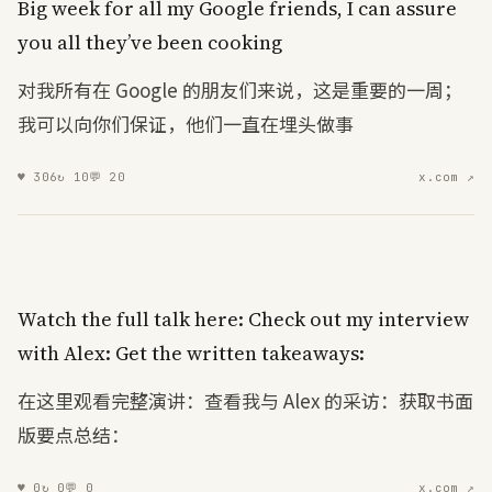
Big
week
for
all
my
Google
friends
,
I
can
assure
you
all
they
’
ve
been
cooking
对我所有在 Google 的朋友们来说，这是重要的一周；
我可以向你们保证，他们一直在埋头做事
♥
306
↻
10
💬
20
x.com ↗
Watch
the
full
talk
here
:
Check
out
my
interview
with
Alex
:
Get
the
written
takeaways
:
在这里观看完整演讲：查看我与 Alex 的采访：获取书面
版要点总结：
♥
0
↻
0
💬
0
x.com ↗