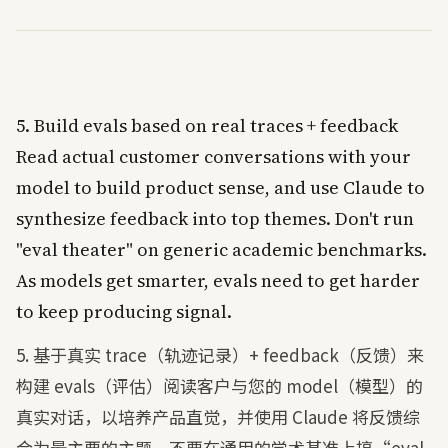
5.
Build
evals
based
on
real
traces
+
feedback
Read
actual
customer
conversations
with
your
model
to
build
product
sense
,
and
use
Claude
to
synthesize
feedback
into
top
themes
.
Don't
run
"
eval
theater
"
on
generic
academic
benchmarks
.
As
models
get
smarter
,
evals
need
to
get
harder
to
keep
producing
signal
.
5. 基于真实 trace（轨迹记录）+ feedback（反馈）来
构建 evals（评估）阅读客户与您的 model（模型）的
真实对话，以培养产品直觉，并使用 Claude 将反馈综
合为最主要的主题。不要在通用的学术基准上搞“eval