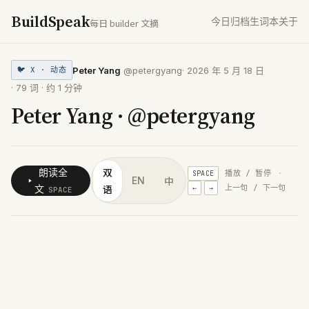
BuildSpeak
今日
归档
生词本
关于
每日 builder 文摘
Peter Yang
@petergyang
·
2026 年 5 月 18 日
🐦
X · 动态
·
79
词 · 约
1
分钟
Peter Yang · @petergyang
双
朗读全
播放 / 暂停
·
SPACE
中
EN
语
文
上一句 / 下一句
←
→
SPACE