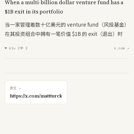
When
a
multi-billion
dollar
venture
fund
has
a
$1
B
exit
in
its
portfolio
当一家管理着数十亿美元的 venture fund（风投基金）
在其投资组合中拥有一笔价值 $1B 的 exit（退出）时
♥
61
↻
2
💬
2
x.com ↗
原文 ↗
https://x.com/mattturck