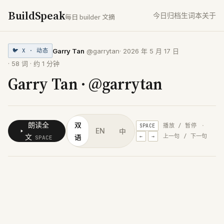
BuildSpeak
今日
归档
生词本
关于
每日 builder 文摘
Garry Tan
@garrytan
·
2026 年 5 月 17 日
🐦
X · 动态
·
58
词 · 约
1
分钟
Garry Tan · @garrytan
双
朗读全
播放 / 暂停
·
SPACE
中
EN
语
文
上一句 / 下一句
←
→
SPACE