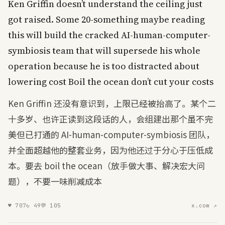
Ken
Griffin
doesn
’
t
understand
the
ceiling
just
got
raised
.
Some
20-
something
maybe
reading
this
will
build
the
cracked
AI-human-computer-
symbiosis
team
that
will
supersede
his
whole
operation
because
he
is
too
distracted
about
lowering
cost
Boil
the
ocean
don
’
t
cut
your
costs
Ken Griffin 还没有意识到，上限已经被抬高了。某个二
十多岁、也许正读到这段话的人，会组建出那个虽不完
美但已打通的 AI-human-computer-symbiosis 团队，
并全面超越他的整套业务，因为他还过于分心于压低成
本。要去 boil the ocean（放手做大事、解决宏大问
题），不要一味削减成本
♥
707
↻
49
💬
105
x.com ↗