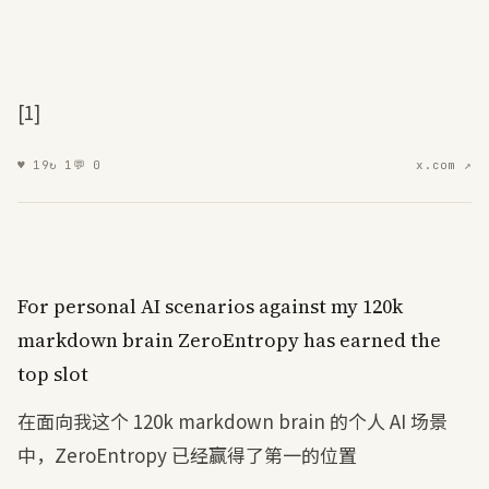
[1]
♥
19
↻
1
💬
0
x.com ↗
For
personal
AI
scenarios
against
my
120
k
markdown
brain
ZeroEntropy
has
earned
the
top
slot
在面向我这个 120k markdown brain 的个人 AI 场景
中，ZeroEntropy 已经赢得了第一的位置