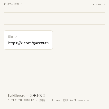
♥
32
↻
0
💬
5
x.com ↗
原文 ↗
https://x.com/garrytan
BuildSpeak —
关于本项目
BUILT IN PUBLIC · 跟随 builders 而非 influencers