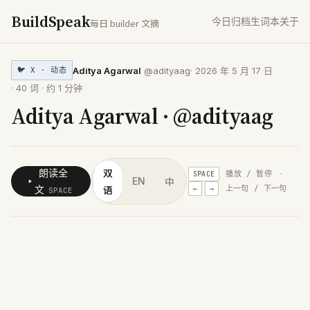
BuildSpeak
今日
归档
生词本
关于
每日 builder 文摘
Aditya Agarwal
@adityaag
·
2026 年 5 月 17 日
🐦
X · 动态
·
40
词 · 约
1
分钟
Aditya Agarwal · @adityaag
双
朗读全
播放 / 暂停
·
SPACE
中
EN
语
文
上一句 / 下一句
←
→
SPACE