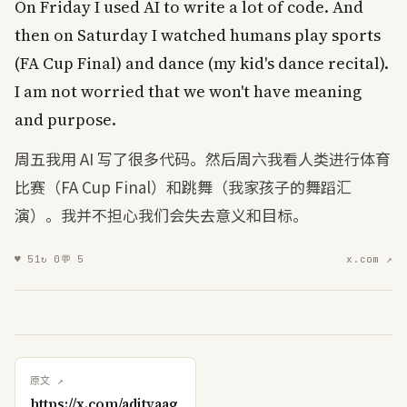
On
Friday
I
used
AI
to
write
a
lot
of
code
.
And
then
on
Saturday
I
watched
humans
play
sports
(
FA
Cup
Final
)
and
dance
(
my
kid's
dance
recital
).
I
am
not
worried
that
we
won't
have
meaning
and
purpose
.
周五我用 AI 写了很多代码。然后周六我看人类进行体育
比赛（FA Cup Final）和跳舞（我家孩子的舞蹈汇
演）。我并不担心我们会失去意义和目标。
♥
51
↻
0
💬
5
x.com ↗
原文 ↗
https://x.com/adityaag